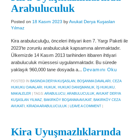
Arabuluculuk
KVKK Politikamız
Posted on
18 Kasım 2023
by
Avukat Derya Kuşaslan
Çerez ve Gizlilik Politikası
Yılmaz
Saklama ve İmha Politikası
Kira arabuluculuğu, önceleri ihtiyari iken 7. Yargı Paketi ile
Aydınlatma Metni
2023’te zorunlu arabuluculuk kapsamına alınmaktadır.
Ülkemizde 14 Kasım 2013 tarihinden itibaren ihtiyari
KVKK Başvuru Formu
arabuluculuk müessesi uygulanmaktadır. Bu sürede
yaklaşık 960,000 tane dosyada a...
Devamını Oku
Bakırköy KVKK Avukatı
POSTED IN
BASINDA DERYA KUŞASLAN
,
BOŞANMA DAVALARI
,
CEZA
VİDEO
HUKUKU DAVALARI
,
HUKUK
,
HUKUKI DANIŞMANLIK
,
İŞ HUKUKU
,
MAKALELER
|
TAGS:
ARABULUCU
,
ARABULUCULUK
,
AVUKAT DERYA
YASAL UYARI
KUŞASLAN YILMAZ
,
BAKIRKÖY BOŞANMA AVUKAT
,
BAKIRKÖY CEZA
AVUKATI
,
KIRADA ARABULUCULUK
|
LEAVE A COMMENT
|
İLETİŞİM
Kira Uyuşmazlıklarında