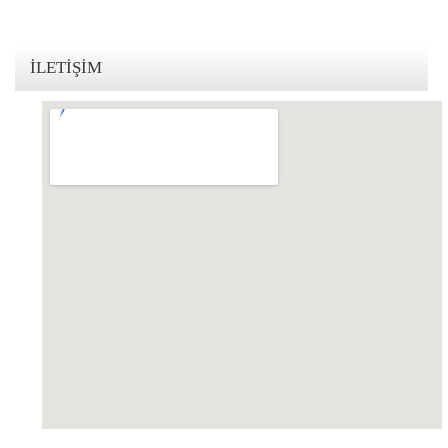
İLETIŞIM
123movies mandalorian