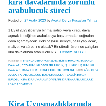
kira davalarında zorunlu
Miras Hukuku
arabulucuk süreci
İcra Ve İflas Hukuku
Gayrimenkul hukuku
Posted on
27 Aralık 2023
by
Avukat Derya Kuşaslan Yılmaz
Ticaret Hukuku
1 Eylül 2023 itibarıyla bir mal sahibi veya kiracı, dava
açmak istediğinde arabulucuya başvurmadan doğrudan
İdare ve Vergi Hukuku
dava açamayacak. Peki başvuru nereye, nasıl yapılacak,
maliyeti ve süresi ne olacak? Bir süredir üzerinde çalışılan
Basında Derya Kuşaslan
kira davalarında arabuluculuk k...
Devamını Oku
HESAPLAMA ARAÇLARI
POSTED IN
BASINDA DERYA KUŞASLAN
,
BILIŞIM HUKUKU
,
BOŞANMA
DAVALARI
,
CEZA HUKUKU DAVALARI
,
HUKUK
,
İŞ HUKUKU
,
İŞ HUKUKU
İhbar Tazminatı Hesaplama
DAVALARI
,
MAKALELER
,
TICARET HUKUKU DAVALARI
|
TAGS:
AĞIR CEZA
AVUKATI
,
ARABULUCULUK
,
BOŞANMA AVUKATI
,
CAMLIK HUKUK
Kıdem Tazminatı Hesaplama
BUROSU
,
KIRA
,
KIRA UYARLAMA DAVALARI
,
KIRADA ARABULUCULUK
|
LEAVE A COMMENT
|
Fazla Mesai Hesaplama
İşsizlik Maaşı Hesaplama
Kira Uyuşmazlıklarında
KVKK