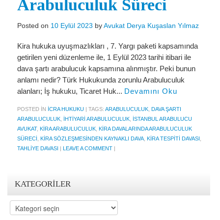
Arabuluculuk Süreci
Posted on
10 Eylül 2023
by
Avukat Derya Kuşaslan Yılmaz
Kira hukuka uyuşmazlıkları , 7. Yargı paketi kapsamında
getirilen yeni düzenleme ile, 1 Eylül 2023 tarihi itibari ile
dava şartı arabulucuk kapsamına alınmıştır. Peki bunun
anlamı nedir? Türk Hukukunda zorunlu Arabuluculuk
alanları; İş hukuku, Ticaret Huk...
Devamını Oku
POSTED IN
ICRA HUKUKU
|
TAGS:
ARABULUCULUK
,
DAVA ŞARTI
ARABULUCULUK
,
İHTIYARI ARABULUCULUK
,
İSTANBUL ARABULUCU
AVUKAT
,
KIRA ARABULUCULUK
,
KIRA DAVALARINDA ARABULUCULUK
SÜRECI
,
KIRA SÖZLEŞMESINDEN KAYNAKLI DAVA
,
KIRA TESPITI DAVASI
,
TAHLIYE DAVASI
|
LEAVE A COMMENT
|
KATEGORILER
Kategoriler