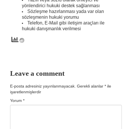
yönlendirici hukuki destek sağlanması
KVKK Politikamız
Sözleşme hazırlanması yada var olan
sözleşmenin hukuki yorumu
Çerez ve Gizlilik Politikası
Telefon, E-Mail gibi iletişim araçları ile
hukuki danışmanlık verilmesi
Saklama ve İmha Politikası
Aydınlatma Metni
KVKK Başvuru Formu
Bakırköy KVKK Avukatı
Leave a comment
VİDEO
E-posta adresiniz yayınlanmayacak.
Gerekli alanlar
*
ile
YASAL UYARI
işaretlenmişlerdir
Yorum
*
İLETİŞİM