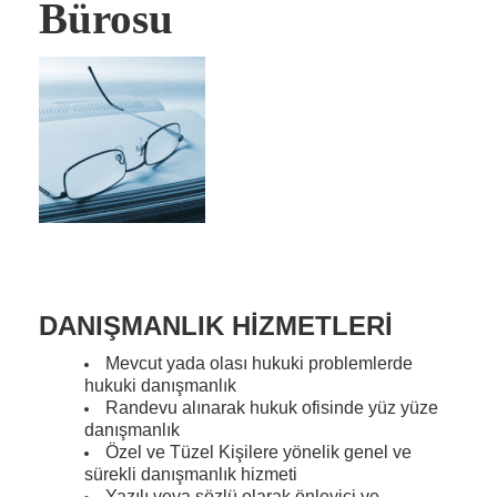
Miras Hukuku
Bürosu
İcra Ve İflas Hukuku
Gayrimenkul hukuku
Ticaret Hukuku
İdare ve Vergi Hukuku
Basında Derya Kuşaslan
HESAPLAMA ARAÇLARI
İhbar Tazminatı Hesaplama
DANIŞMANLIK HİZMETLERİ
Kıdem Tazminatı Hesaplama
Mevcut yada olası hukuki problemlerde
hukuki danışmanlık
Fazla Mesai Hesaplama
Randevu alınarak hukuk ofisinde yüz yüze
danışmanlık
İşsizlik Maaşı Hesaplama
Özel ve Tüzel Kişilere yönelik genel ve
sürekli danışmanlık hizmeti
KVKK
Yazılı veya sözlü olarak önleyici ve