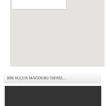
123movies mandalorian
BIR SUÇUN MAĞDURU İSENIZ…