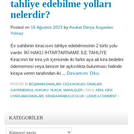
tahliye edebilme yolları
nelerdir?
Posted on
16 Ağustos 2023
by
Avukat Derya Kuşaslan
Yılmaz
Ev sahibinin kiracısını tahliye edebilmesinin 2 türlü yolu
vardır. İKİ HAKLI İHTARTARNAME İLE TAHLİYE
Kiracının bir kira yılı içerisinde iki farklı aya ait kira bedelini
ödememesi veya benzer bir aykırılıkta bulunması halinde
kiraya veren tarafından iki ...
Devamını Oku
POSTED IN
BOŞANMA DAVALARI
,
CEZA HUKUKU DAVALARI
,
GAYRIMENKUL HUKUKU
,
HUKUK
,
MAKALELER
|
TAGS:
KIRA
,
KIRA
UYARLAMA DAVALARI
,
KIRADA ARABULUCULUK
|
LEAVE A COMMENT
|
KATEGORILER
Kategoriler