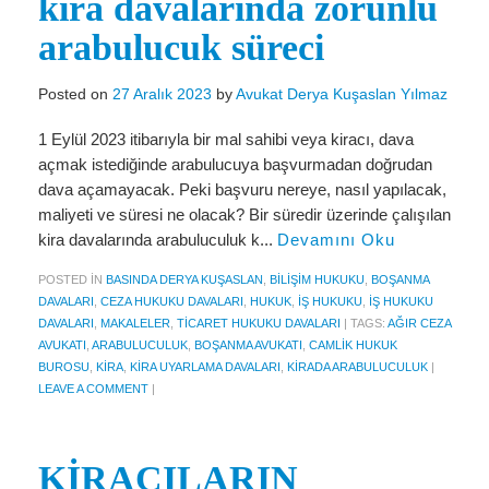
kira davalarında zorunlu
Miras Hukuku
arabulucuk süreci
İcra Ve İflas Hukuku
Gayrimenkul hukuku
Posted on
27 Aralık 2023
by
Avukat Derya Kuşaslan Yılmaz
Ticaret Hukuku
1 Eylül 2023 itibarıyla bir mal sahibi veya kiracı, dava
açmak istediğinde arabulucuya başvurmadan doğrudan
İdare ve Vergi Hukuku
dava açamayacak. Peki başvuru nereye, nasıl yapılacak,
maliyeti ve süresi ne olacak? Bir süredir üzerinde çalışılan
Basında Derya Kuşaslan
kira davalarında arabuluculuk k...
Devamını Oku
HESAPLAMA ARAÇLARI
POSTED IN
BASINDA DERYA KUŞASLAN
,
BILIŞIM HUKUKU
,
BOŞANMA
DAVALARI
,
CEZA HUKUKU DAVALARI
,
HUKUK
,
İŞ HUKUKU
,
İŞ HUKUKU
İhbar Tazminatı Hesaplama
DAVALARI
,
MAKALELER
,
TICARET HUKUKU DAVALARI
|
TAGS:
AĞIR CEZA
AVUKATI
,
ARABULUCULUK
,
BOŞANMA AVUKATI
,
CAMLIK HUKUK
Kıdem Tazminatı Hesaplama
BUROSU
,
KIRA
,
KIRA UYARLAMA DAVALARI
,
KIRADA ARABULUCULUK
|
LEAVE A COMMENT
|
Fazla Mesai Hesaplama
İşsizlik Maaşı Hesaplama
KİRACILARIN
KVKK