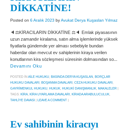
DİKKATİNE!
KVKK Politikamız
Posted on
6 Aralık 2023
by
Avukat Derya Kuşaslan Yılmaz
Çerez ve Gizlilik Politikası
🔈⚖️KİRACILARIN DİKKATİNE ⚖️🔈 Emlak piyasasının
Saklama ve İmha Politikası
uzun zamandır kiralama, satın alma işlemlerinde yüksek
Aydınlatma Metni
fiyatlarla gündemde yer alması sebebiyle bundan
haberdar olan mevcut ev sahiplerinin kiraya verilen
KVKK Başvuru Formu
konutlarının kira sözleşmesi süresinin dolmasından so...
Devamını Oku
Bakırköy KVKK Avukatı
POSTED IN
AILE HUKUKU
,
BASINDA DERYA KUŞASLAN
,
BORÇLAR
VİDEO
HUKUKU DAVALARI
,
BOŞANMA DAVALARI
,
CEZA HUKUKU DAVALARI
,
GAYRIMENKUL HUKUKU
,
HUKUK
,
HUKUKI DANIŞMANLIK
,
MAKALELER
|
YASAL UYARI
TAGS:
KIRA
,
KIRA UYARLAMA DAVALARI
,
KIRADA ARABULUCULUK
,
TAHLIYE DAVASI
|
LEAVE A COMMENT
|
İLETİŞİM
Ev sahibinin kiracıyı