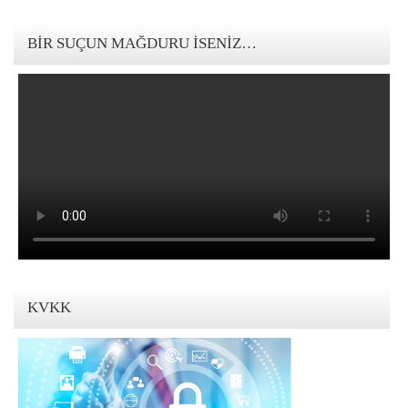
123movies mandalorian
BIR SUÇUN MAĞDURU İSENIZ…
KVKK