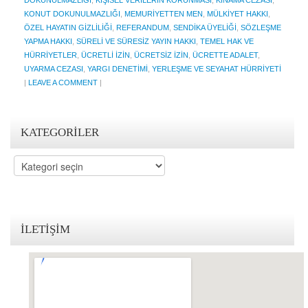
DOKUNULMAZLIĞI
,
KIŞISEL VERILERIN KORUNMASI
,
KINAMA CEZASI
,
KONUT DOKUNULMAZLIĞI
,
MEMURIYETTEN MEN
,
MÜLKIYET HAKKI
,
KVKK Politikamız
ÖZEL HAYATIN GIZLILIĞI
,
REFERANDUM
,
SENDIKA ÜYELIĞI
,
SÖZLEŞME
YAPMA HAKKI
,
SÜRELI VE SÜRESIZ YAYIN HAKKI
,
TEMEL HAK VE
Çerez ve Gizlilik Politikası
HÜRRIYETLER
,
ÜCRETLI IZIN
,
ÜCRETSIZ IZIN
,
ÜCRETTE ADALET
,
UYARMA CEZASI
,
YARGI DENETIMI
,
YERLEŞME VE SEYAHAT HÜRRIYETI
Saklama ve İmha Politikası
|
LEAVE A COMMENT
|
Aydınlatma Metni
KATEGORILER
KVKK Başvuru Formu
Bakırköy KVKK Avukatı
Kategoriler
VİDEO
YASAL UYARI
İLETIŞIM
İLETİŞİM