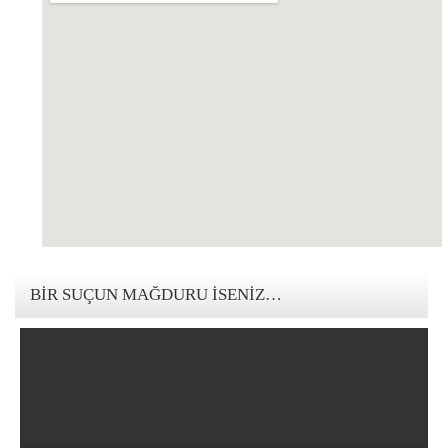
123movies mandalorian
BIR SUÇUN MAĞDURU İSENIZ…