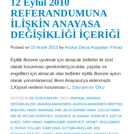
12 Eylül 2010
Miras Hukuku
REFERANDUMUNA
İcra Ve İflas Hukuku
İLİŞKİN ANAYASA
Gayrimenkul hukuku
DEĞİŞİKLİĞİ İÇERİĞİ
Ticaret Hukuku
Posted on
10 Aralık 2023
by
Avukat Derya Kuşaslan Yılmaz
İdare ve Vergi Hukuku
Eşitlik ilkesine uyulmak için alınacak tedbirler ile özel
Basında Derya Kuşaslan
olarak korunması gerekenler(çocuklar, yaşlılar ve
HESAPLAMA ARAÇLARI
engelliler) için alınacak olan tedbirler eşitlik ilkesine aykırı
olarak yorumlanamaz ilkesi Anayasa’ya eklenmiştir.
İhbar Tazminatı Hesaplama
1.Kişisel verilerin korunması i...
Devamını Oku
Kıdem Tazminatı Hesaplama
POSTED IN
SIK SORULANLAR
|
TAGS:
ANAYASA
,
ANAYASA
DEĞIŞIKLIKLERI
,
ANAYASA MAHKEMESI
,
ANAYASA MAHKEMESI BIREYSEL
Fazla Mesai Hesaplama
BAŞVURU HAKKI
,
ANAYASAL HAK
,
BILGI EDINME HAKKI
,
ÇOCUK HAKKI
,
DIN VE VICDAN HÜRRIYETI
,
DÜŞÜNCE VE KANAAT HÜRRIYETI
,
EŞITLIK
İşsizlik Maaşı Hesaplama
ILKESI
,
GREV HAKKI
,
HABERLEŞME HÜRRIYETI
,
HIZMET SÖZLEŞMESI
,
IÇ HUKUK YOLLARI
,
IDARI DAVA
,
ILETIŞIM ARAÇLARI
,
KIŞI
KVKK