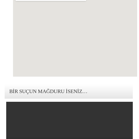
123movies mandalorian
BIR SUÇUN MAĞDURU İSENIZ…