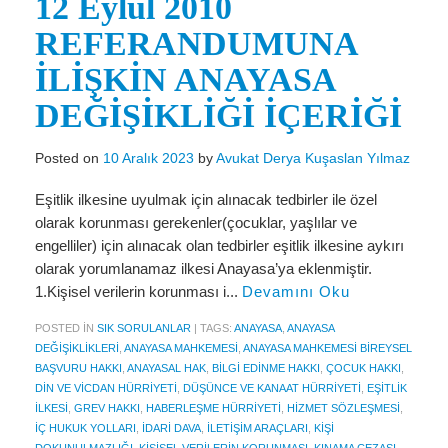
12 Eylül 2010
Miras Hukuku
REFERANDUMUNA
İcra Ve İflas Hukuku
İLİŞKİN ANAYASA
Gayrimenkul hukuku
DEĞİŞİKLİĞİ İÇERİĞİ
Ticaret Hukuku
Posted on
10 Aralık 2023
by
Avukat Derya Kuşaslan Yılmaz
İdare ve Vergi Hukuku
Eşitlik ilkesine uyulmak için alınacak tedbirler ile özel
Basında Derya Kuşaslan
olarak korunması gerekenler(çocuklar, yaşlılar ve
HESAPLAMA ARAÇLARI
engelliler) için alınacak olan tedbirler eşitlik ilkesine aykırı
olarak yorumlanamaz ilkesi Anayasa’ya eklenmiştir.
İhbar Tazminatı Hesaplama
1.Kişisel verilerin korunması i...
Devamını Oku
Kıdem Tazminatı Hesaplama
POSTED IN
SIK SORULANLAR
|
TAGS:
ANAYASA
,
ANAYASA
DEĞIŞIKLIKLERI
,
ANAYASA MAHKEMESI
,
ANAYASA MAHKEMESI BIREYSEL
Fazla Mesai Hesaplama
BAŞVURU HAKKI
,
ANAYASAL HAK
,
BILGI EDINME HAKKI
,
ÇOCUK HAKKI
,
DIN VE VICDAN HÜRRIYETI
,
DÜŞÜNCE VE KANAAT HÜRRIYETI
,
EŞITLIK
İşsizlik Maaşı Hesaplama
ILKESI
,
GREV HAKKI
,
HABERLEŞME HÜRRIYETI
,
HIZMET SÖZLEŞMESI
,
IÇ HUKUK YOLLARI
,
IDARI DAVA
,
ILETIŞIM ARAÇLARI
,
KIŞI
KVKK