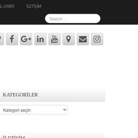
L UYARI
İLETİŞİM
KATEGORILER
Kategoriler