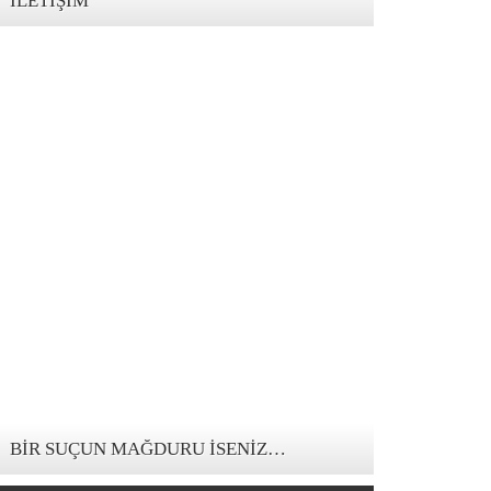
İLETIŞIM
123movies mandalorian
BIR SUÇUN MAĞDURU İSENIZ…