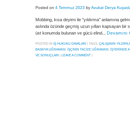
Posted on
4 Temmuz 2023
by
Avukat Derya Kuşasl
Mobbing, kısa deyimi ile “yıldırma” anlamına gelmek
aslında özünde geçmiş uzun yılları kapsayan bir sı
üst konumda bulunan ve gücü elind...
Devamını
POSTED IN
İŞ HUKUKU DAVALARI
|
TAGS:
ÇALIŞANIN YILDIRIL
BASKIYA UĞRAMASI
,
IŞÇININ TACIZE UĞRAMASI
,
IŞYERINDE 
VE SONUÇLARI
|
LEAVE A COMMENT
|