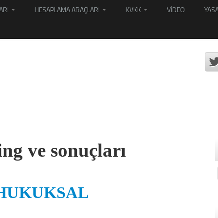
ARI
HESAPLAMA ARAÇLARI
KVKK
VİDEO
YASA
ng ve sonuçları
 HUKUKSAL