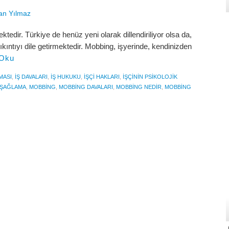
an Yılmaz
tedir. Türkiye de henüz yeni olarak dillendiriliyor olsa da,
kıntıyı dile getirmektedir. Mobbing, işyerinde, kendinizden
 Oku
MASI
,
IŞ DAVALARI
,
IŞ HUKUKU
,
IŞÇI HAKLARI
,
IŞÇININ PSIKOLOJIK
AŞAĞLAMA
,
MOBBING
,
MOBBING DAVALARI
,
MOBBING NEDIR
,
MOBBING