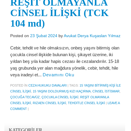
REŞİT OLMAYANLA
Miras Hukuku
CİNSEL İLİŞKİ (TCK
İcra Ve İflas Hukuku
104 md)
Gayrimenkul hukuku
Posted on
23 Şubat 2024
by
Avukat Derya Kuşaslan Yılmaz
Ticaret Hukuku
Cebir, tehdit ve hile olmaksızın, onbeş yaşını bitirmiş olan
İdare ve Vergi Hukuku
çocukla cinsel ilişkide bulunan kişi, şikayet üzerine, iki
Basında Derya Kuşaslan
yıldan beş yıla kadar hapis cezası ile cezalandırılır. 15-18
yaş grubunda yer alan mağdura yönelik, cebir, tehdit, hile
HESAPLAMA ARAÇLARI
veya iradeyi et...
Devamını Oku
İhbar Tazminatı Hesaplama
POSTED IN
CEZA HUKUKU DAVALARI
|
TAGS:
15 YAŞINI BITIRMIŞ KIŞI ILE
CINSEL ILIŞKI
,
15 YAŞINI DOLDURMUŞ KIZI KAÇIRMA
,
CINSEL ISTISMAR
,
Kıdem Tazminatı Hesaplama
ÇOCUĞA TECAVÜZ
,
ÇOCUKLA CINSEL ILIŞKI
,
REŞIT OLMAYANLA
CINSEL ILIŞKI
,
RIZAEN CINSEL ILIŞKI
,
TEHDITLE CINSEL ILIŞKI
|
LEAVE A
Fazla Mesai Hesaplama
COMMENT
|
İşsizlik Maaşı Hesaplama
KVKK
KATEGORILER