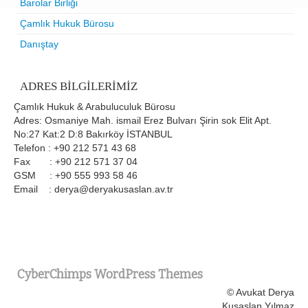
Barolar Birliği
Çamlık Hukuk Bürosu
Danıştay
ADRES BILGILERIMIZ
Çamlık Hukuk & Arabuluculuk Bürosu
Adres: Osmaniye Mah. ismail Erez Bulvarı Şirin sok Elit Apt.
No:27 Kat:2 D:8 Bakırköy İSTANBUL
Telefon : +90 212 571 43 68
Fax : +90 212 571 37 04
GSM : +90 555 993 58 46
Email : derya@deryakusaslan.av.tr
CyberChimps WordPress Themes
© Avukat Derya
Kuşaslan Yılmaz