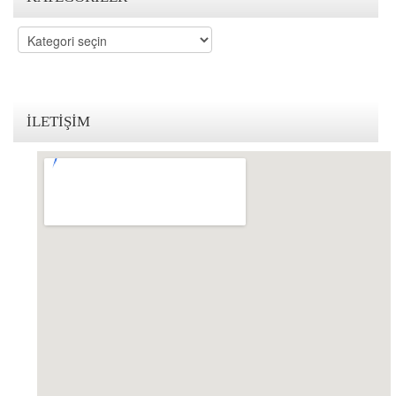
KVKK Politikamız
Kategoriler
Çerez ve Gizlilik Politikası
Saklama ve İmha Politikası
İLETIŞIM
Aydınlatma Metni
KVKK Başvuru Formu
Bakırköy KVKK Avukatı
VİDEO
YASAL UYARI
İLETİŞİM