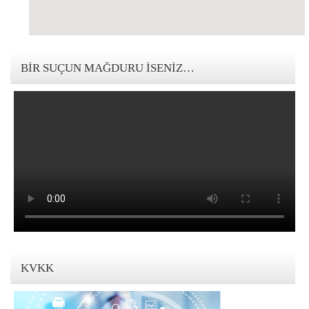
123movies mandalorian
BIR SUÇUN MAĞDURU İSENIZ…
KVKK