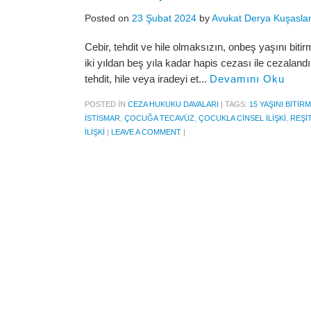
Posted on
23 Şubat 2024
by
Avukat Derya Kuşasla
Cebir, tehdit ve hile olmaksızın, onbeş yaşını bitir
iki yıldan beş yıla kadar hapis cezası ile cezaland
tehdit, hile veya iradeyi et...
Devamını Oku
POSTED IN
CEZA HUKUKU DAVALARI
|
TAGS:
15 YAŞINI BITIRM
ISTISMAR
,
ÇOCUĞA TECAVÜZ
,
ÇOCUKLA CINSEL ILIŞKI
,
REŞIT
ILIŞKI
|
LEAVE A COMMENT
|