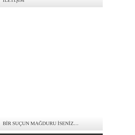
İLETIŞIM
123movies mandalorian
BIR SUÇUN MAĞDURU İSENIZ…