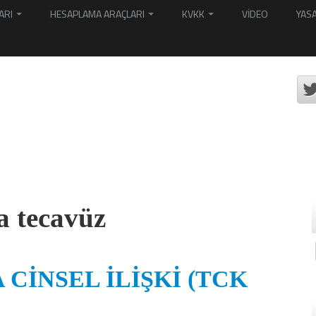
ARI
HESAPLAMA ARAÇLARI
KVKK
VİDEO
YASA
a tecavüz
CİNSEL İLİŞKİ (TCK