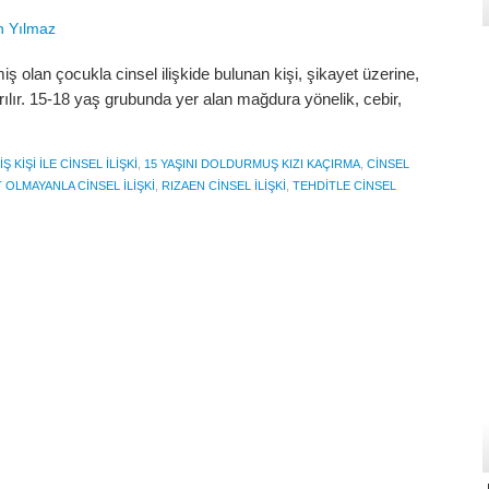
n Yılmaz
miş olan çocukla cinsel ilişkide bulunan kişi, şikayet üzerine,
ırılır. 15-18 yaş grubunda yer alan mağdura yönelik, cebir,
IŞ KIŞI ILE CINSEL ILIŞKI
,
15 YAŞINI DOLDURMUŞ KIZI KAÇIRMA
,
CINSEL
 OLMAYANLA CINSEL ILIŞKI
,
RIZAEN CINSEL ILIŞKI
,
TEHDITLE CINSEL