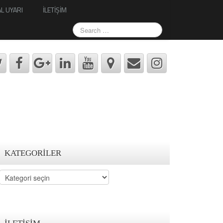
L UYARI
İLETİŞİM
KATEGORILER
Kategoriler