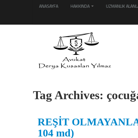
ANASAYFA
HAKKINDA
UZMANLIK ALANL
Tag Archives:
çocuğ
REŞİT OLMAYANLA 
104 md)