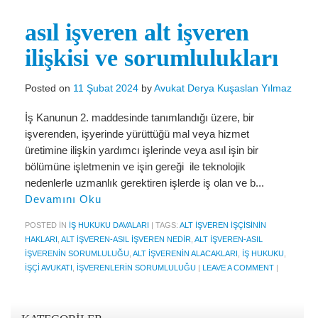
Miras Hukuku
asıl işveren alt işveren
İcra Ve İflas Hukuku
ilişkisi ve sorumlulukları
Gayrimenkul hukuku
Ticaret Hukuku
Posted on
11 Şubat 2024
by
Avukat Derya Kuşaslan Yılmaz
İdare ve Vergi Hukuku
İş Kanunun 2. maddesinde tanımlandığı üzere, bir
işverenden, işyerinde yürüttüğü mal veya hizmet
Basında Derya Kuşaslan
üretimine ilişkin yardımcı işlerinde veya asıl işin bir
bölümüne işletmenin ve işin gereği ile teknolojik
HESAPLAMA ARAÇLARI
nedenlerle uzmanlık gerektiren işlerde iş olan ve b...
Devamını Oku
İhbar Tazminatı Hesaplama
POSTED IN
İŞ HUKUKU DAVALARI
|
TAGS:
ALT IŞVEREN IŞÇISININ
Kıdem Tazminatı Hesaplama
HAKLARI
,
ALT IŞVEREN-ASIL IŞVEREN NEDIR
,
ALT IŞVEREN-ASIL
IŞVERENIN SORUMLULUĞU
,
ALT IŞVERENIN ALACAKLARI
,
IŞ HUKUKU
,
Fazla Mesai Hesaplama
IŞÇI AVUKATI
,
IŞVERENLERIN SORUMLULUĞU
|
LEAVE A COMMENT
|
İşsizlik Maaşı Hesaplama
KVKK