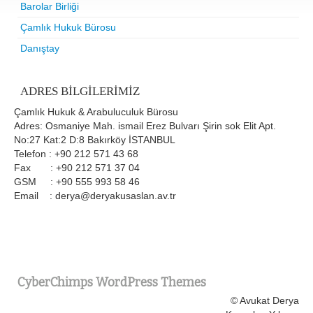
Barolar Birliği
Çamlık Hukuk Bürosu
Danıştay
ADRES BILGILERIMIZ
Çamlık Hukuk & Arabuluculuk Bürosu
Adres: Osmaniye Mah. ismail Erez Bulvarı Şirin sok Elit Apt.
No:27 Kat:2 D:8 Bakırköy İSTANBUL
Telefon : +90 212 571 43 68
Fax : +90 212 571 37 04
GSM : +90 555 993 58 46
Email : derya@deryakusaslan.av.tr
CyberChimps WordPress Themes
© Avukat Derya