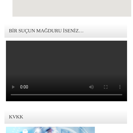
123movies mandalorian
BIR SUÇUN MAĞDURU İSENIZ…
KVKK