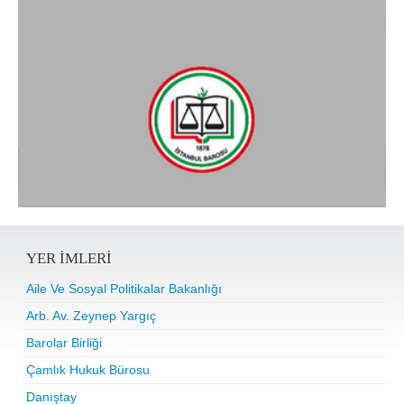
YER IMLERI
Aile Ve Sosyal Politikalar Bakanlığı
Arb. Av. Zeynep Yargıç
Barolar Birliği
Çamlık Hukuk Bürosu
Danıştay