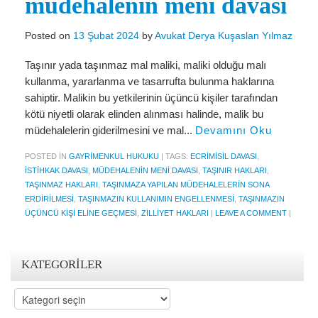
müdehalenin meni davasi
Miras Hukuku
İcra Ve İflas Hukuku
Posted on
13 Şubat 2024
by
Avukat Derya Kuşaslan Yılmaz
Gayrimenkul hukuku
Taşınır yada taşınmaz mal maliki, maliki olduğu malı
kullanma, yararlanma ve tasarrufta bulunma haklarına
Ticaret Hukuku
sahiptir. Malikin bu yetkilerinin üçüncü kişiler tarafından
kötü niyetli olarak elinden alınması halinde, malik bu
İdare ve Vergi Hukuku
müdehalelerin giderilmesini ve mal...
Devamını Oku
Basında Derya Kuşaslan
POSTED IN
GAYRIMENKUL HUKUKU
|
TAGS:
ECRIMISIL DAVASI
,
ISTIHKAK DAVASI
,
MÜDEHALENIN MENI DAVASI
,
TAŞINIR HAKLARI
,
HESAPLAMA ARAÇLARI
TAŞINMAZ HAKLARI
,
TAŞINMAZA YAPILAN MÜDEHALELERIN SONA
ERDIRILMESI
,
TAŞINMAZIN KULLANIMIN ENGELLENMESI
,
TAŞINMAZIN
İhbar Tazminatı Hesaplama
ÜÇÜNCÜ KIŞI ELINE GEÇMESI
,
ZILLIYET HAKLARI
|
LEAVE A COMMENT
|
Kıdem Tazminatı Hesaplama
Fazla Mesai Hesaplama
KATEGORILER
İşsizlik Maaşı Hesaplama
Kategoriler
KVKK