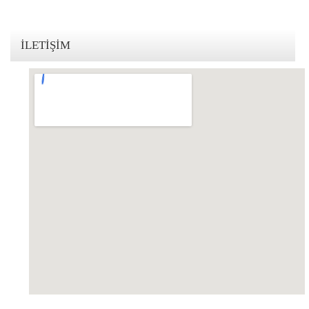
KVKK Politikamız
İLETIŞIM
Çerez ve Gizlilik Politikası
Saklama ve İmha Politikası
Aydınlatma Metni
KVKK Başvuru Formu
Bakırköy KVKK Avukatı
VİDEO
YASAL UYARI
İLETİŞİM
123movies mandalorian