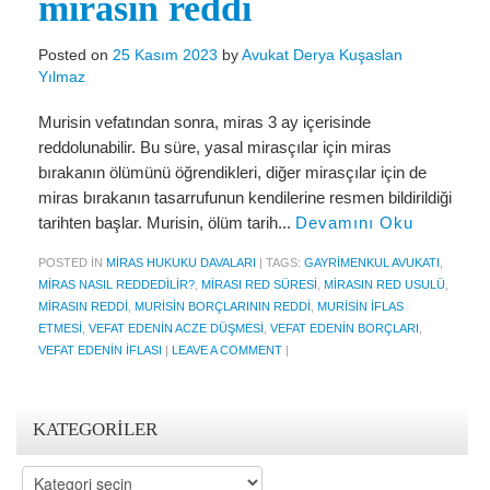
mirasın reddi
Miras Hukuku
İcra Ve İflas Hukuku
Posted on
25 Kasım 2023
by
Avukat Derya Kuşaslan
Yılmaz
Gayrimenkul hukuku
Murisin vefatından sonra, miras 3 ay içerisinde
Ticaret Hukuku
reddolunabilir. Bu süre, yasal mirasçılar için miras
bırakanın ölümünü öğrendikleri, diğer mirasçılar için de
İdare ve Vergi Hukuku
miras bırakanın tasarrufunun kendilerine resmen bildirildiği
tarihten başlar. Murisin, ölüm tarih...
Devamını Oku
Basında Derya Kuşaslan
POSTED IN
MIRAS HUKUKU DAVALARI
|
TAGS:
GAYRIMENKUL AVUKATI
,
HESAPLAMA ARAÇLARI
MIRAS NASIL REDDEDILIR?
,
MIRASI RED SÜRESI
,
MIRASIN RED USULÜ
,
MIRASIN REDDI
,
MURISIN BORÇLARININ REDDI
,
MURISIN IFLAS
İhbar Tazminatı Hesaplama
ETMESI
,
VEFAT EDENIN ACZE DÜŞMESI
,
VEFAT EDENIN BORÇLARI
,
Kıdem Tazminatı Hesaplama
VEFAT EDENIN IFLASI
|
LEAVE A COMMENT
|
Fazla Mesai Hesaplama
KATEGORILER
İşsizlik Maaşı Hesaplama
Kategoriler
KVKK