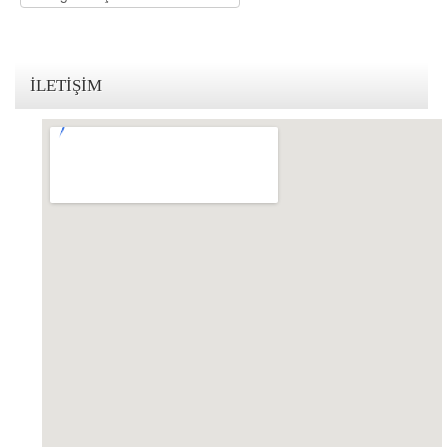
KVKK Politikamız
Çerez ve Gizlilik Politikası
İLETIŞIM
Saklama ve İmha Politikası
Aydınlatma Metni
KVKK Başvuru Formu
Bakırköy KVKK Avukatı
VİDEO
YASAL UYARI
İLETİŞİM