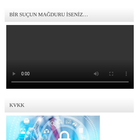
123movies mandalorian
BIR SUÇUN MAĞDURU İSENIZ…
KVKK