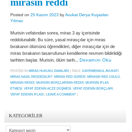
mirasın reddi
Miras Hukuku
İcra Ve İflas Hukuku
Posted on
25 Kasım 2023
by
Avukat Derya Kuşaslan
Yılmaz
Gayrimenkul hukuku
Murisin vefatından sonra, miras 3 ay içerisinde
Ticaret Hukuku
reddolunabilir. Bu süre, yasal mirasçılar için miras
bırakanın ölümünü öğrendikleri, diğer mirasçılar için de
İdare ve Vergi Hukuku
miras bırakanın tasarrufunun kendilerine resmen bildirildiği
tarihten başlar. Murisin, ölüm tarih...
Devamını Oku
Basında Derya Kuşaslan
POSTED IN
MIRAS HUKUKU DAVALARI
|
TAGS:
GAYRIMENKUL AVUKATI
,
HESAPLAMA ARAÇLARI
MIRAS NASIL REDDEDILIR?
,
MIRASI RED SÜRESI
,
MIRASIN RED USULÜ
,
MIRASIN REDDI
,
MURISIN BORÇLARININ REDDI
,
MURISIN IFLAS
İhbar Tazminatı Hesaplama
ETMESI
,
VEFAT EDENIN ACZE DÜŞMESI
,
VEFAT EDENIN BORÇLARI
,
Kıdem Tazminatı Hesaplama
VEFAT EDENIN IFLASI
|
LEAVE A COMMENT
|
Fazla Mesai Hesaplama
KATEGORILER
İşsizlik Maaşı Hesaplama
Kategoriler
KVKK