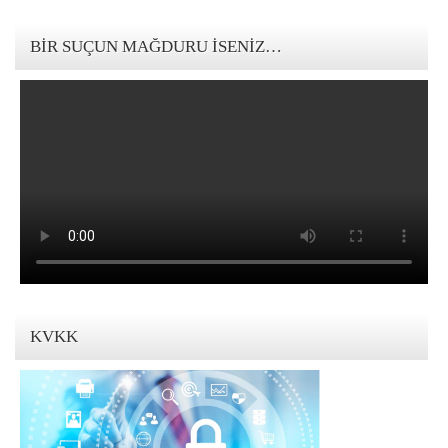
123movies mandalorian
BIR SUÇUN MAĞDURU İSENIZ…
KVKK