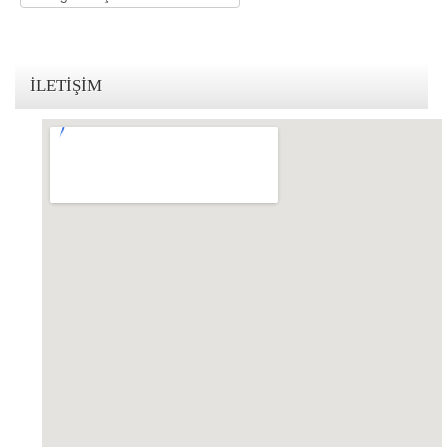
KVKK Politikamız
Çerez ve Gizlilik Politikası
İLETIŞIM
Saklama ve İmha Politikası
Aydınlatma Metni
KVKK Başvuru Formu
Bakırköy KVKK Avukatı
VİDEO
YASAL UYARI
İLETİŞİM