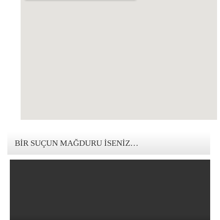
123movies mandalorian
BIR SUÇUN MAĞDURU İSENIZ…