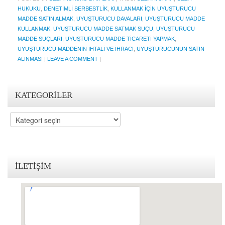
HUKUKU
,
DENETIMLI SERBESTLIK
,
KULLANMAK IÇIN UYUŞTURUCU
KVKK Politikamız
MADDE SATIN ALMAK
,
UYUŞTURUCU DAVALARI
,
UYUŞTURUCU MADDE
KULLANMAK
,
UYUŞTURUCU MADDE SATMAK SUÇU
,
UYUŞTURUCU
Çerez ve Gizlilik Politikası
MADDE SUÇLARI
,
UYUŞTURUCU MADDE TICARETI YAPMAK
,
UYUŞTURUCU MADDENIN IHTALI VE IHRACI
,
UYUŞTURUCUNUN SATIN
Saklama ve İmha Politikası
ALINMASI
|
LEAVE A COMMENT
|
Aydınlatma Metni
KATEGORILER
KVKK Başvuru Formu
Kategoriler
Bakırköy KVKK Avukatı
VİDEO
YASAL UYARI
İLETIŞIM
İLETİŞİM