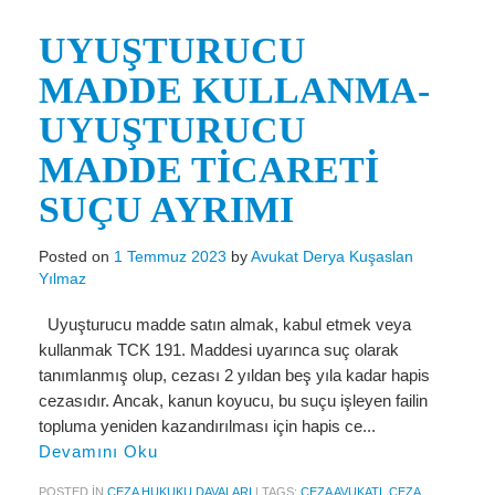
Miras Hukuku
UYUŞTURUCU
İcra Ve İflas Hukuku
MADDE KULLANMA-
Gayrimenkul hukuku
UYUŞTURUCU
Ticaret Hukuku
MADDE TİCARETİ
İdare ve Vergi Hukuku
SUÇU AYRIMI
Basında Derya Kuşaslan
Posted on
1 Temmuz 2023
by
Avukat Derya Kuşaslan
HESAPLAMA ARAÇLARI
Yılmaz
İhbar Tazminatı Hesaplama
Uyuşturucu madde satın almak, kabul etmek veya
kullanmak TCK 191. Maddesi uyarınca suç olarak
Kıdem Tazminatı Hesaplama
tanımlanmış olup, cezası 2 yıldan beş yıla kadar hapis
Fazla Mesai Hesaplama
cezasıdır. Ancak, kanun koyucu, bu suçu işleyen failin
topluma yeniden kazandırılması için hapis ce...
İşsizlik Maaşı Hesaplama
Devamını Oku
KVKK
POSTED IN
CEZA HUKUKU DAVALARI
|
TAGS:
CEZA AVUKATI
,
CEZA