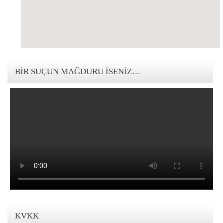
123movies mandalorian
BIR SUÇUN MAĞDURU İSENIZ…
KVKK