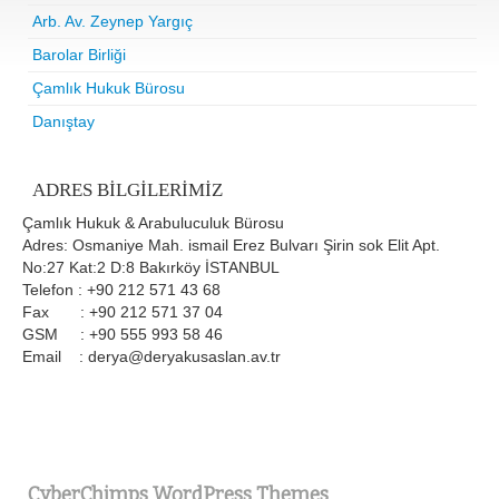
Arb. Av. Zeynep Yargıç
Barolar Birliği
Çamlık Hukuk Bürosu
Danıştay
ADRES BILGILERIMIZ
Çamlık Hukuk & Arabuluculuk Bürosu
Adres: Osmaniye Mah. ismail Erez Bulvarı Şirin sok Elit Apt.
No:27 Kat:2 D:8 Bakırköy İSTANBUL
Telefon : +90 212 571 43 68
Fax : +90 212 571 37 04
GSM : +90 555 993 58 46
Email : derya@deryakusaslan.av.tr
CyberChimps WordPress Themes