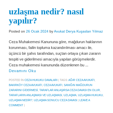
Miras Hukuku
uzlaşma nedir? nasıl
İcra Ve İflas Hukuku
yapılır?
Gayrimenkul hukuku
Ticaret Hukuku
Posted on
26 Ocak 2024
by
Avukat Derya Kuşaslan Yılmaz
İdare ve Vergi Hukuku
Ceza Muhakemesi Kanununa göre, mağdurun haklarının
korunması, failin topluma kazandırılması amacı ile,
Basında Derya Kuşaslan
üçüncü bir şahıs tarafından, suçtan ortaya çıkan zararın
tespiti ve giderilmesi amacıyla yapılan görüşmelerdir.
HESAPLAMA ARAÇLARI
Ceza muhakemesi kanununda düzenlenen bu ...
Devamını Oku
İhbar Tazminatı Hesaplama
POSTED IN
CEZA HUKUKU DAVALARI
|
TAGS:
AĞIR CEZA AVUKATI
,
Kıdem Tazminatı Hesaplama
BAKIRKÖY CEZA AVUKATI
,
CEZA AVUKATI
,
SANIĞIN MAĞDURUN
ZARARINI GIDERMESI
,
TARAFLAR ANLAŞIRSA CEZA DAVASI EN OLUR
,
Fazla Mesai Hesaplama
TARAFLARIN ANLAŞMASI VE UZLAŞMASI
,
UZLAŞMA
,
UZLAŞMA HUKUKU
,
UZLAŞMA NEDIR?
,
UZLAŞMA SONUCU CEZA DAVASI
|
LEAVE A
İşsizlik Maaşı Hesaplama
COMMENT
|
KVKK