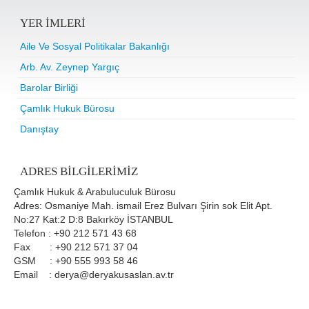
YER IMLERI
Aile Ve Sosyal Politikalar Bakanlığı
Arb. Av. Zeynep Yargıç
Barolar Birliği
Çamlık Hukuk Bürosu
Danıştay
ADRES BILGILERIMIZ
Çamlık Hukuk & Arabuluculuk Bürosu
Adres: Osmaniye Mah. ismail Erez Bulvarı Şirin sok Elit Apt.
No:27 Kat:2 D:8 Bakırköy İSTANBUL
Telefon : +90 212 571 43 68
Fax : +90 212 571 37 04
GSM : +90 555 993 58 46
Email : derya@deryakusaslan.av.tr