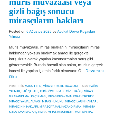
muris muvazaası veya
Miras Hukuku
gizli bağış sonucu
İcra Ve İflas Hukuku
mirasçıların hakları
Gayrimenkul hukuku
Posted on
6 Ağustos 2023
by
Avukat Derya Kuşaslan
Ticaret Hukuku
Yılmaz
İdare ve Vergi Hukuku
Muris muvazaası, miras bırakanın, mirasçılarını miras
Basında Derya Kuşaslan
hakkından yoksun bırakmak amacı ile gerçekte
karşılıksız olarak yapılan kazandırmaları satış gibi
HESAPLAMA ARAÇLARI
göstermesidir. Burada önemli olan nokta, murisin gerçek
iradesi ile yapılan işlemin farklı olmasıdır. Ö...
Devamını
İhbar Tazminatı Hesaplama
Oku
Kıdem Tazminatı Hesaplama
POSTED IN
MAKALELER
,
MIRAS HUKUKU DAVALARI
|
TAGS:
BAĞIŞ
YAPMAK
,
BAĞIŞI SATIŞ GIBI GÖSTERMEK
,
GIZLI BAĞIŞ
,
MIRAS
Fazla Mesai Hesaplama
BIRAKANIN MAL KAÇIRMASI
,
MIRAS BIRAKANIN PARA VEREREK
MIRASÇIYA MAL ALMASI
,
MIRAS HUKUKU
,
MIRASÇILARIN HAKLARI
,
İşsizlik Maaşı Hesaplama
MIRASÇININ HAKLARI
,
MIRASÇIYA MAL KAZANDIRMAK
,
MIRASTA
KIZLARDAN MAL KAÇIRMAK
,
MIRASTA SÜRELER
,
MURISIN MAL
KVKK