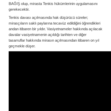
BAĞIŞ olup, mirasta Tenkis hükümlerinin uygulamasını
gerekecektir.
Tenkis davası açılmasında hak düşürücü süreler;
mirasçıların saklı paylarına tecavüz edildiğini öğrendikleri
andan itibaren bir yıldır. Vasiyetnameler hakkında açılacak
davalar vasiyetnamenin açıldığı tarihten ve diğer
tasarruflar hakkında mirasın açılmasından itibaren on yıl
geçmekle düşer.