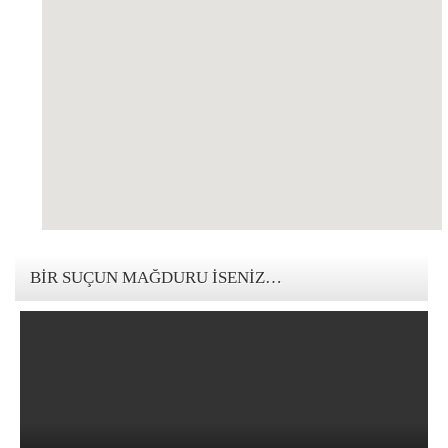
123movies mandalorian
BIR SUÇUN MAĞDURU İSENIZ…