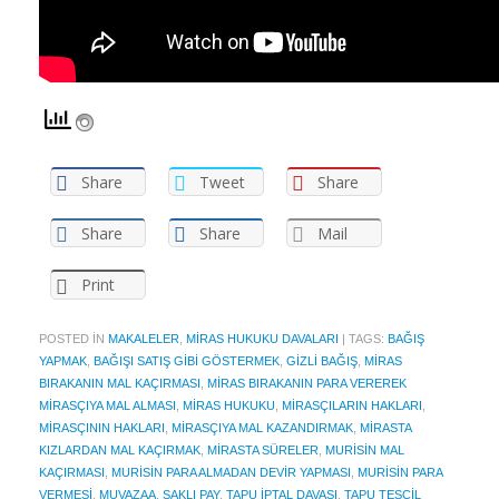
Share
Tweet
Share
Share
Share
Mail
Print
POSTED IN
MAKALELER
,
MIRAS HUKUKU DAVALARI
|
TAGS:
BAĞIŞ
YAPMAK
,
BAĞIŞI SATIŞ GIBI GÖSTERMEK
,
GIZLI BAĞIŞ
,
MIRAS
BIRAKANIN MAL KAÇIRMASI
,
MIRAS BIRAKANIN PARA VEREREK
MIRASÇIYA MAL ALMASI
,
MIRAS HUKUKU
,
MIRASÇILARIN HAKLARI
,
MIRASÇININ HAKLARI
,
MIRASÇIYA MAL KAZANDIRMAK
,
MIRASTA
KIZLARDAN MAL KAÇIRMAK
,
MIRASTA SÜRELER
,
MURISIN MAL
KAÇIRMASI
,
MURISIN PARA ALMADAN DEVIR YAPMASI
,
MURISIN PARA
VERMESI
,
MUVAZAA
,
SAKLI PAY
,
TAPU IPTAL DAVASI
,
TAPU TESCIL