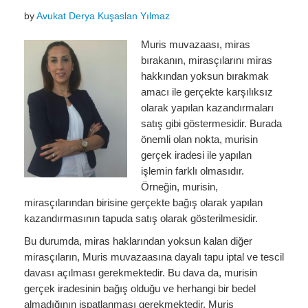
Miras Hukuku
by
Avukat Derya Kuşaslan Yılmaz
İcra Ve İflas Hukuku
Muris muvazaası, miras
Gayrimenkul hukuku
bırakanın, mirasçılarını miras
hakkından yoksun bırakmak
Ticaret Hukuku
amacı ile gerçekte karşılıksız
olarak yapılan kazandırmaları
İdare ve Vergi Hukuku
satış gibi göstermesidir. Burada
önemli olan nokta, murisin
Basında Derya Kuşaslan
gerçek iradesi ile yapılan
HESAPLAMA ARAÇLARI
işlemin farklı olmasıdır.
Örneğin, murisin,
İhbar Tazminatı Hesaplama
mirasçılarından birisine gerçekte bağış olarak yapılan
kazandırmasının tapuda satış olarak gösterilmesidir.
Kıdem Tazminatı Hesaplama
Bu durumda, miras haklarından yoksun kalan diğer
Fazla Mesai Hesaplama
mirasçıların, Muris muvazaasına dayalı tapu iptal ve tescil
davası açılması gerekmektedir. Bu dava da, murisin
İşsizlik Maaşı Hesaplama
gerçek iradesinin bağış olduğu ve herhangi bir bedel
KVKK
almadığının ispatlanması gerekmektedir. Muris