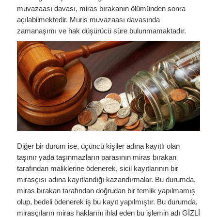
muvazaası davası, miras bırakanın ölümünden sonra
KVKK Politikamız
açılabilmektedir. Muris muvazaası davasında
zamanaşımı ve hak düşürücü süre bulunmamaktadır.
Çerez ve Gizlilik Politikası
Saklama ve İmha Politikası
Aydınlatma Metni
KVKK Başvuru Formu
Bakırköy KVKK Avukatı
VİDEO
Diğer bir durum ise, üçüncü kişiler adına kayıtlı olan
YASAL UYARI
taşınır yada taşınmazların parasının miras bırakan
tarafından maliklerine ödenerek, sicil kayıtlarının bir
İLETİŞİM
mirasçısı adına kayıtlandığı kazandırmalar. Bu durumda,
miras bırakan tarafından doğrudan bir temlik yapılmamış
olup, bedeli ödenerek iş bu kayıt yapılmıştır. Bu durumda,
mirasçıların miras haklarını ihlal eden bu işlemin adı GİZLİ