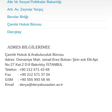
Aile Ve Sosyal Politikalar Bakanlığı
Arb. Av. Zeynep Yargıç
Barolar Birliği
Çamlık Hukuk Bürosu
Danıştay
ADRES BILGILERIMIZ
Çamlık Hukuk & Arabuluculuk Bürosu
Adres: Osmaniye Mah. ismail Erez Bulvarı Şirin sok Elit Apt.
No:27 Kat:2 D:8 Bakırköy İSTANBUL
Telefon : +90 212 571 43 68
Fax : +90 212 571 37 04
GSM : +90 555 993 58 46
Email : derya@deryakusaslan.av.tr