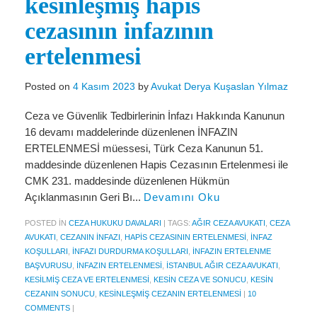
kesinleşmiş hapis
Miras Hukuku
cezasının infazının
İcra Ve İflas Hukuku
ertelenmesi
Gayrimenkul hukuku
Posted on
4 Kasım 2023
by
Avukat Derya Kuşaslan Yılmaz
Ticaret Hukuku
Ceza ve Güvenlik Tedbirlerinin İnfazı Hakkında Kanunun
İdare ve Vergi Hukuku
16 devamı maddelerinde düzenlenen İNFAZIN
Basında Derya Kuşaslan
ERTELENMESİ müessesi, Türk Ceza Kanunun 51.
maddesinde düzenlenen Hapis Cezasının Ertelenmesi ile
HESAPLAMA ARAÇLARI
CMK 231. maddesinde düzenlenen Hükmün
Açıklanmasının Geri Bı...
Devamını Oku
İhbar Tazminatı Hesaplama
POSTED IN
CEZA HUKUKU DAVALARI
|
TAGS:
AĞIR CEZA AVUKATI
,
CEZA
Kıdem Tazminatı Hesaplama
AVUKATI
,
CEZANIN INFAZI
,
HAPIS CEZASININ ERTELENMESI
,
INFAZ
KOŞULLARI
,
INFAZI DURDURMA KOŞULLARI
,
INFAZIN ERTELENME
Fazla Mesai Hesaplama
BAŞVURUSU
,
İNFAZIN ERTELENMESI
,
ISTANBUL AĞIR CEZA AVUKATI
,
KESILMIŞ CEZA VE ERTELENMESI
,
KESIN CEZA VE SONUCU
,
KESIN
İşsizlik Maaşı Hesaplama
CEZANIN SONUCU
,
KESINLEŞMIŞ CEZANIN ERTELENMESI
|
10
COMMENTS
|
KVKK