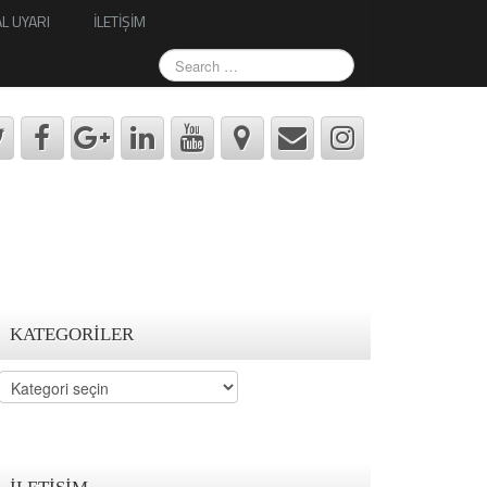
L UYARI
İLETİŞİM
KATEGORILER
Kategoriler