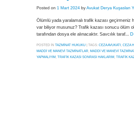
Posted on
1 Mart 2024
by
Avukat Derya Kuşaslan 
Ölümlü yada yaralamalı trafik kazası geçirmeniz 
var biliyor musunuz? Trafik kazası sonucu ölüm ol
tarafından dosya ele alınacaktır. Savcılık taraf...
D
POSTED IN
TAZMINAT HUKUKU
|
TAGS:
CEZA AVUKATI
,
CEZA 
MADDI VE MANEVI TAZMINATLAR
,
MADDI VE MANEVI TAZMINA
YAPMALIYIM
,
TRAFIK KAZASI SONRASI HAKLARIM
,
TRAFIK KA