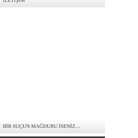
İLETIŞIM
123movies mandalorian
BIR SUÇUN MAĞDURU İSENIZ…