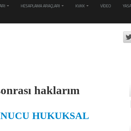
ARI
HESAPLAMA ARAÇLARI
KVKK
VİDEO
YASA
sonrası haklarım
ONUCU HUKUKSAL