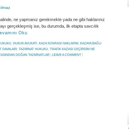
Yılmaz
halinde, ne yapmanız gerekmekte yada ne gibi haklarınız
ayı gerçekleşmiş ise, bu durumda, ilk etapta savcılık
evamını Oku
HUKUKU
,
HUKUK AVUKATI
,
KAZA SONRASI HAKLARIM
,
KAZAYA BAĞLI
T DAVALARI
,
TAZMINAT HUKUKU
,
TRAFIK KAZASI GEÇIRDIM NE
ZASINDAN DOĞAN TAZMINATLAR
|
LEAVE A COMMENT
|