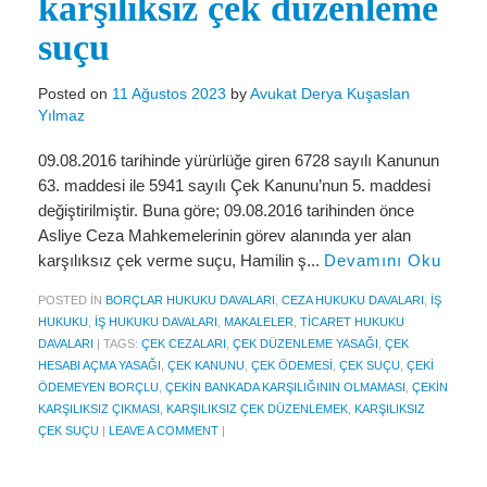
karşılıksız çek düzenleme
Miras Hukuku
suçu
İcra Ve İflas Hukuku
Gayrimenkul hukuku
Posted on
11 Ağustos 2023
by
Avukat Derya Kuşaslan
Yılmaz
Ticaret Hukuku
09.08.2016 tarihinde yürürlüğe giren 6728 sayılı Kanunun
İdare ve Vergi Hukuku
63. maddesi ile 5941 sayılı Çek Kanunu’nun 5. maddesi
değiştirilmiştir. Buna göre; 09.08.2016 tarihinden önce
Basında Derya Kuşaslan
Asliye Ceza Mahkemelerinin görev alanında yer alan
karşılıksız çek verme suçu, Hamilin ş...
Devamını Oku
HESAPLAMA ARAÇLARI
POSTED IN
BORÇLAR HUKUKU DAVALARI
,
CEZA HUKUKU DAVALARI
,
İŞ
İhbar Tazminatı Hesaplama
HUKUKU
,
İŞ HUKUKU DAVALARI
,
MAKALELER
,
TICARET HUKUKU
DAVALARI
|
TAGS:
ÇEK CEZALARI
,
ÇEK DÜZENLEME YASAĞI
,
ÇEK
Kıdem Tazminatı Hesaplama
HESABI AÇMA YASAĞI
,
ÇEK KANUNU
,
ÇEK ÖDEMESI
,
ÇEK SUÇU
,
ÇEKI
ÖDEMEYEN BORÇLU
,
ÇEKIN BANKADA KARŞILIĞININ OLMAMASI
,
ÇEKIN
Fazla Mesai Hesaplama
KARŞILIKSIZ ÇIKMASI
,
KARŞILIKSIZ ÇEK DÜZENLEMEK
,
KARŞILIKSIZ
ÇEK SUÇU
|
LEAVE A COMMENT
|
İşsizlik Maaşı Hesaplama
KVKK