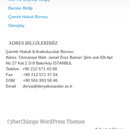
Barolar Birliği
Çamlık Hukuk Bürosu
Danıştay
ADRES BILGILERIMIZ
Çamlık Hukuk & Arabuluculuk Bürosu
Adres: Osmaniye Mah. ismail Erez Bulvarı Şirin sok Elit Apt.
No:27 Kat:2 D:8 Bakırköy İSTANBUL
Telefon : +90 212 571 43 68
Fax : +90 212 571 37 04
GSM : +90 555 993 58 46
Email : derya@deryakusaslan.av.tr
CyberChimps WordPress Themes