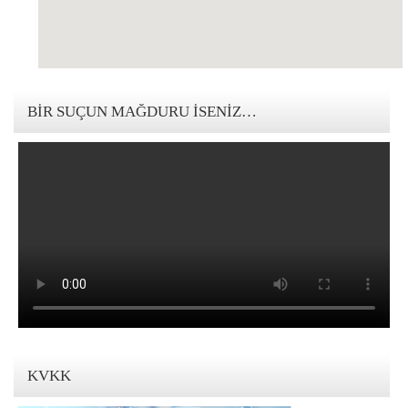
123movies mandalorian
BIR SUÇUN MAĞDURU İSENIZ…
KVKK