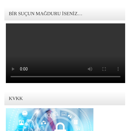
123movies mandalorian
BIR SUÇUN MAĞDURU İSENIZ…
KVKK