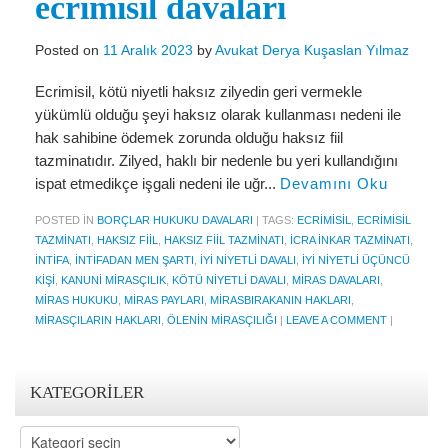
ecrimisil davaları
Miras Hukuku
İcra Ve İflas Hukuku
Posted on
11 Aralık 2023
by
Avukat Derya Kuşaslan Yılmaz
Gayrimenkul hukuku
Ecrimisil, kötü niyetli haksız zilyedin geri vermekle
yükümlü olduğu şeyi haksız olarak kullanması nedeni ile
Ticaret Hukuku
hak sahibine ödemek zorunda olduğu haksız fiil
tazminatıdır. Zilyed, haklı bir nedenle bu yeri kullandığını
İdare ve Vergi Hukuku
ispat etmedikçe işgali nedeni ile uğr...
Devamını Oku
Basında Derya Kuşaslan
POSTED IN
BORÇLAR HUKUKU DAVALARI
|
TAGS:
ECRIMISIL
,
ECRIMISIL
TAZMINATI
,
HAKSIZ FIIL
,
HAKSIZ FIIL TAZMINATI
,
ICRA INKAR TAZMINATI
,
HESAPLAMA ARAÇLARI
INTIFA
,
INTIFADAN MEN ŞARTI
,
IYI NIYETLI DAVALI
,
IYI NIYETLI ÜÇÜNCÜ
KIŞI
,
KANUNI MIRASÇILIK
,
KÖTÜ NIYETLI DAVALI
,
MIRAS DAVALARI
,
İhbar Tazminatı Hesaplama
MIRAS HUKUKU
,
MIRAS PAYLARI
,
MIRASBIRAKANIN HAKLARI
,
Kıdem Tazminatı Hesaplama
MIRASÇILARIN HAKLARI
,
ÖLENIN MIRASÇILIĞI
|
LEAVE A COMMENT
|
Fazla Mesai Hesaplama
KATEGORILER
İşsizlik Maaşı Hesaplama
Kategoriler
KVKK