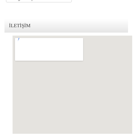
KVKK Politikamız
Çerez ve Gizlilik Politikası
İLETIŞIM
Saklama ve İmha Politikası
Aydınlatma Metni
KVKK Başvuru Formu
Bakırköy KVKK Avukatı
VİDEO
YASAL UYARI
İLETİŞİM