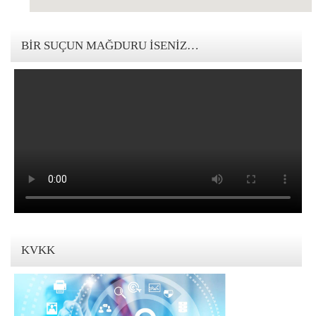
123movies mandalorian
BIR SUÇUN MAĞDURU İSENIZ…
KVKK