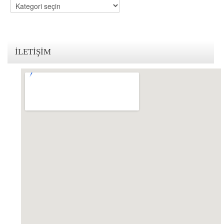
Kategoriler
KVKK Politikamız
Çerez ve Gizlilik Politikası
İLETIŞIM
Saklama ve İmha Politikası
Aydınlatma Metni
KVKK Başvuru Formu
Bakırköy KVKK Avukatı
VİDEO
YASAL UYARI
İLETİŞİM