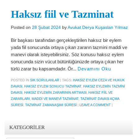
Miras Hukuku
Haksız fiil ve Tazminat
İcra Ve İflas Hukuku
Gayrimenkul hukuku
Posted on
28 Şubat 2024
by
Avukat Derya Kuşaslan Yılmaz
Ticaret Hukuku
Bir başkası tarafından gerçekleştirilen haksız bir eylem
yada fiil sonucunda ortaya çıkan zararın tazmini maddi ve
İdare ve Vergi Hukuku
manevi olarak isteyebilirsiniz. Söz konusu haksız eylem
sonucunda sizin vücut bütünlüğünüzde ortaya çıkan her
Basında Derya Kuşaslan
türlü zarar bu kapsamdadır. Ör...
Devamını Oku
HESAPLAMA ARAÇLARI
POSTED IN
SIK SORULANLAR
|
TAGS:
HAKSIZ EYLEM CEZA VE HUKUK
DAVASI
,
HAKSIZ EYLEM SONUCU TAZMINAT
,
HAKSIZ EYLEMIN TAZMINI
İhbar Tazminatı Hesaplama
DAVASI
,
HAKSIZ EYLEMIN ZARARININ ARTMASI
,
HAKSIZ FIIL VE
ZARARLARI
,
MADDI VE MANEVI TAZMINAT
,
TAZMINAT DAVASI AÇMA
Kıdem Tazminatı Hesaplama
SÜRESI
,
TAZMINAT ZAMANAŞIMI SÜRESI
|
LEAVE A COMMENT
|
Fazla Mesai Hesaplama
İşsizlik Maaşı Hesaplama
KATEGORILER
KVKK