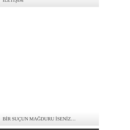
İLETIŞIM
123movies mandalorian
BIR SUÇUN MAĞDURU İSENIZ…