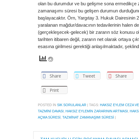
olan bu durumdur ve bu gelişme sona ermedikçe 
zamanaşımı süresi bu gelişen durumun durduğunun 
başlayacaktır. Örn, Yargıtay 3. Hukuk Dairesinin 2
yaralanan mağdur/davacının tedavilerinin halen de
(gerçekleşecek-gelecek) bir zararın söz konusu o
tarihten itibaren değil, zararın net olarak ortaya çı
esasına girilmesi gerektiği anlaşılmaktadır, şeklin
Share
Tweet
Share
Print
POSTED IN
SIK SORULANLAR
|
TAGS:
HAKSIZ EYLEM CEZA VE
TAZMINI DAVASI
,
HAKSIZ EYLEMIN ZARARININ ARTMASI
,
HAKSI
AÇMA SÜRESI
,
TAZMINAT ZAMANAŞIMI SÜRESI
|