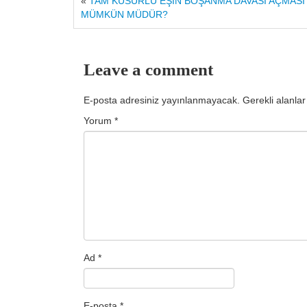
«
TAM KUSURLU EŞİN BOŞANMA DAVASI AÇMASI
MÜMKÜN MÜDÜR?
Leave a comment
E-posta adresiniz yayınlanmayacak.
Gerekli alanla
Yorum
*
Ad
*
E-posta
*