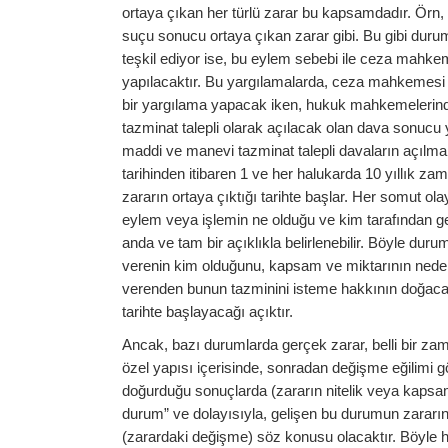
ortaya çıkan her türlü zarar bu kapsamdadır. Örn,
suçu sonucu ortaya çıkan zarar gibi. Bu gibi duru
teşkil ediyor ise, bu eylem sebebi ile ceza mahk
yapılacaktır. Bu yargılamalarda, ceza mahkemesi 
bir yargılama yapacak iken, hukuk mahkemelerind
tazminat talepli olarak açılacak olan dava sonuc
maddi ve manevi tazminat talepli davaların açılma 
tarihinden itibaren 1 ve her halukarda 10 yıllık zam
zararın ortaya çıktığı tarihte başlar. Her somut ola
eylem veya işlemin ne olduğu ve kim tarafından ge
anda ve tam bir açıklıkla belirlenebilir. Böyle durum
verenin kim olduğunu, kapsam ve miktarının neden
verenden bunun tazminini isteme hakkının doğacağ
tarihte başlayacağı açıktır.
Ancak, bazı durumlarda gerçek zarar, belli bir zam
özel yapısı içerisinde, sonradan değişme eğilimi g
doğurduğu sonuçlarda (zararın nitelik veya kapsamın
durum” ve dolayısıyla, gelişen bu durumun zararın 
(zarardaki değişme) söz konusu olacaktır. Böyle h