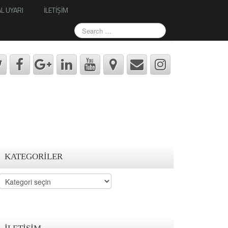
L UYARI
İLETİŞİM
KATEGORILER
Kategoriler