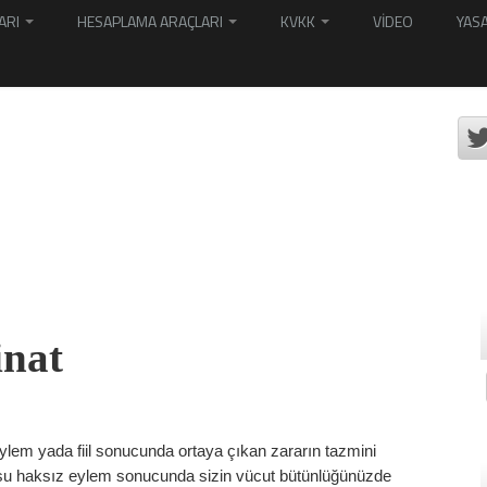
ARI
HESAPLAMA ARAÇLARI
KVKK
VİDEO
YASA
inat
 eylem yada fiil sonucunda ortaya çıkan zararın tazmini
nusu haksız eylem sonucunda sizin vücut bütünlüğünüzde