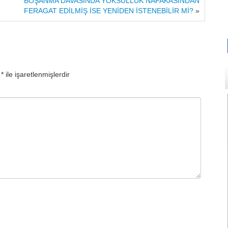
BOŞANMA DAVASINDA YOKSULLUK NAFAKASINDAN
FERAGAT EDİLMİŞ İSE YENİDEN İSTENEBİLİR Mİ?
»
r
*
ile işaretlenmişlerdir