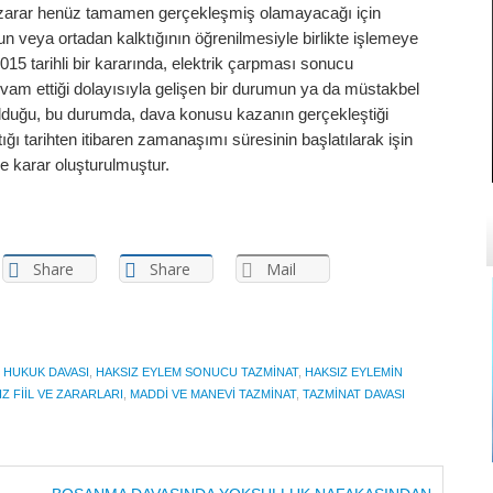
zarar henüz tamamen gerçekleşmiş olamayacağı için
veya ortadan kalktığının öğrenilmesiyle birlikte işlemeye
015 tarihli bir kararında, elektrik çarpması sonucu
vam ettiği dolayısıyla gelişen bir durumun ya da müstakbel
lduğu, bu durumda, dava konusu kazanın gerçekleştiği
ktığı tarihten itibaren zamanaşımı süresinin başlatılarak işin
de karar oluşturulmuştur.
Share
Share
Mail
 HUKUK DAVASI
,
HAKSIZ EYLEM SONUCU TAZMINAT
,
HAKSIZ EYLEMIN
Z FIIL VE ZARARLARI
,
MADDI VE MANEVI TAZMINAT
,
TAZMINAT DAVASI