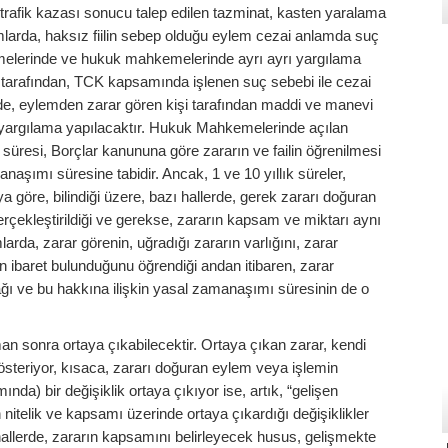
 trafik kazası sonucu talep edilen tazminat, kasten yaralama
mlarda, haksız fiilin sebep olduğu eylem cezai anlamda suç
emelerinde ve hukuk mahkemelerinde ayrı ayrı yargılama
tarafından, TCK kapsamında işlenen suç sebebi ile cezai
e, eylemden zarar gören kişi tarafından maddi ve manevi
u yargılama yapılacaktır. Hukuk Mahkemelerinde açılan
süresi, Borçlar kanununa göre zararın ve failin öğrenilmesi
anaşımı süresine tabidir. Ancak, 1 ve 10 yıllık süreler,
ya göre, bilindiği üzere, bazı hallerde, gerek zararı doğuran
rçekleştirildiği ve gerekse, zararın kapsam ve miktarı aynı
larda, zarar görenin, uğradığı zararın varlığını, zarar
 ibaret bulunduğunu öğrendiği andan itibaren, zarar
ı ve bu hakkına ilişkin yasal zamanaşımı süresinin de o
an sonra ortaya çıkabilecektir. Ortaya çıkan zarar, kendi
österiyor, kısaca, zararı doğuran eylem veya işlemin
da) bir değişiklik ortaya çıkıyor ise, artık, “gelişen
nitelik ve kapsamı üzerinde ortaya çıkardığı değişiklikler
allerde, zararın kapsamını belirleyecek husus, gelişmekte