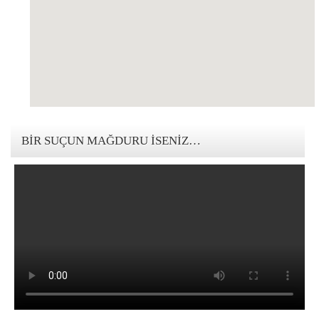
123movies mandalorian
BIR SUÇUN MAĞDURU İSENIZ…