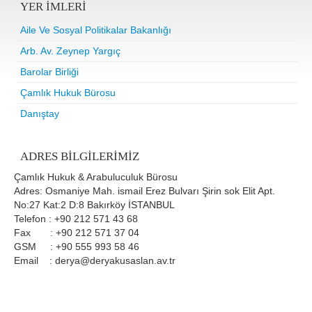
YER IMLERI
Aile Ve Sosyal Politikalar Bakanlığı
Arb. Av. Zeynep Yargıç
Barolar Birliği
Çamlık Hukuk Bürosu
Danıştay
ADRES BILGILERIMIZ
Çamlık Hukuk & Arabuluculuk Bürosu
Adres: Osmaniye Mah. ismail Erez Bulvarı Şirin sok Elit Apt.
No:27 Kat:2 D:8 Bakırköy İSTANBUL
Telefon : +90 212 571 43 68
Fax : +90 212 571 37 04
GSM : +90 555 993 58 46
Email : derya@deryakusaslan.av.tr