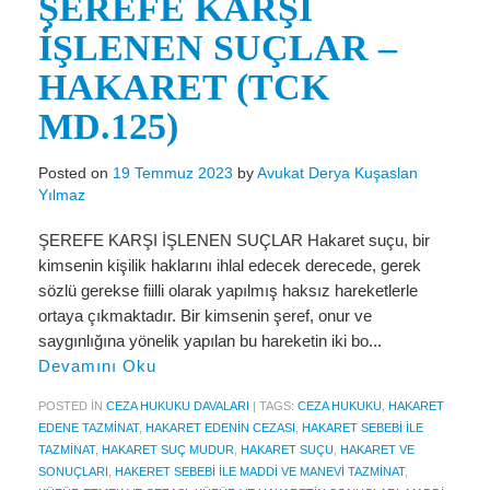
ŞEREFE KARŞI
Miras Hukuku
İŞLENEN SUÇLAR –
İcra Ve İflas Hukuku
HAKARET (TCK
Gayrimenkul hukuku
MD.125)
Ticaret Hukuku
Posted on
19 Temmuz 2023
by
Avukat Derya Kuşaslan
İdare ve Vergi Hukuku
Yılmaz
Basında Derya Kuşaslan
ŞEREFE KARŞI İŞLENEN SUÇLAR Hakaret suçu, bir
kimsenin kişilik haklarını ihlal edecek derecede, gerek
HESAPLAMA ARAÇLARI
sözlü gerekse fiilli olarak yapılmış haksız hareketlerle
İhbar Tazminatı Hesaplama
ortaya çıkmaktadır. Bir kimsenin şeref, onur ve
saygınlığına yönelik yapılan bu hareketin iki bo...
Kıdem Tazminatı Hesaplama
Devamını Oku
Fazla Mesai Hesaplama
POSTED IN
CEZA HUKUKU DAVALARI
|
TAGS:
CEZA HUKUKU
,
HAKARET
EDENE TAZMINAT
,
HAKARET EDENIN CEZASI
,
HAKARET SEBEBI ILE
İşsizlik Maaşı Hesaplama
TAZMINAT
,
HAKARET SUÇ MUDUR
,
HAKARET SUÇU
,
HAKARET VE
SONUÇLARI
,
HAKERET SEBEBI ILE MADDI VE MANEVI TAZMINAT
,
KVKK