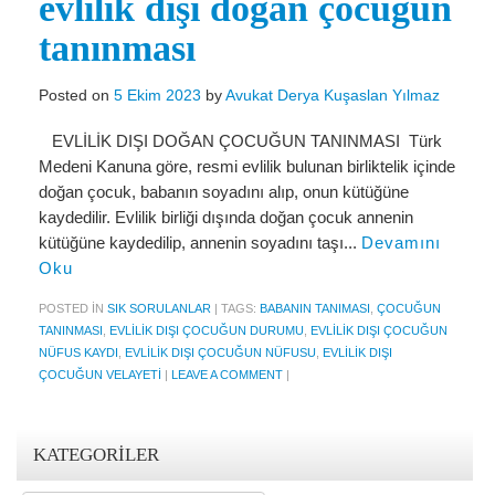
evlilik dışı doğan çocuğun
Miras Hukuku
tanınması
İcra Ve İflas Hukuku
Gayrimenkul hukuku
Posted on
5 Ekim 2023
by
Avukat Derya Kuşaslan Yılmaz
Ticaret Hukuku
EVLİLİK DIŞI DOĞAN ÇOCUĞUN TANINMASI Türk
Medeni Kanuna göre, resmi evlilik bulunan birliktelik içinde
İdare ve Vergi Hukuku
doğan çocuk, babanın soyadını alıp, onun kütüğüne
kaydedilir. Evlilik birliği dışında doğan çocuk annenin
Basında Derya Kuşaslan
kütüğüne kaydedilip, annenin soyadını taşı...
Devamını
Oku
HESAPLAMA ARAÇLARI
POSTED IN
SIK SORULANLAR
|
TAGS:
BABANIN TANIMASI
,
ÇOCUĞUN
İhbar Tazminatı Hesaplama
TANINMASI
,
EVLILIK DIŞI ÇOCUĞUN DURUMU
,
EVLILIK DIŞI ÇOCUĞUN
NÜFUS KAYDI
,
EVLILIK DIŞI ÇOCUĞUN NÜFUSU
,
EVLILIK DIŞI
Kıdem Tazminatı Hesaplama
ÇOCUĞUN VELAYETI
|
LEAVE A COMMENT
|
Fazla Mesai Hesaplama
İşsizlik Maaşı Hesaplama
KATEGORILER
KVKK