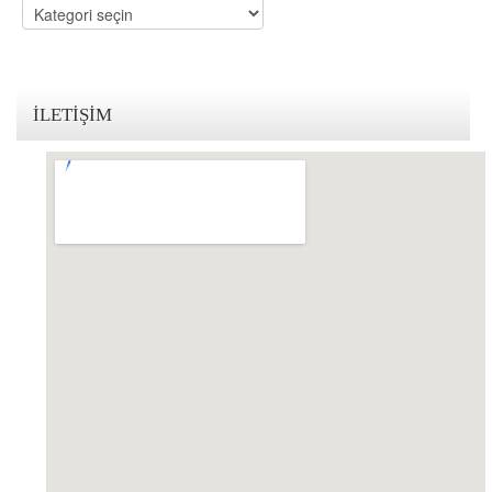
Kategoriler
KVKK Politikamız
Çerez ve Gizlilik Politikası
İLETIŞIM
Saklama ve İmha Politikası
Aydınlatma Metni
KVKK Başvuru Formu
Bakırköy KVKK Avukatı
VİDEO
YASAL UYARI
İLETİŞİM