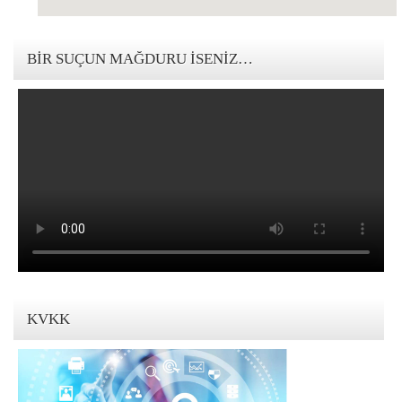
123movies mandalorian
BIR SUÇUN MAĞDURU İSENIZ…
KVKK