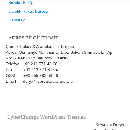
Barolar Birliği
Çamlık Hukuk Bürosu
Danıştay
ADRES BILGILERIMIZ
Çamlık Hukuk & Arabuluculuk Bürosu
Adres: Osmaniye Mah. ismail Erez Bulvarı Şirin sok Elit Apt.
No:27 Kat:2 D:8 Bakırköy İSTANBUL
Telefon : +90 212 571 43 68
Fax : +90 212 571 37 04
GSM : +90 555 993 58 46
Email : derya@deryakusaslan.av.tr
CyberChimps WordPress Themes
© Avukat Derya