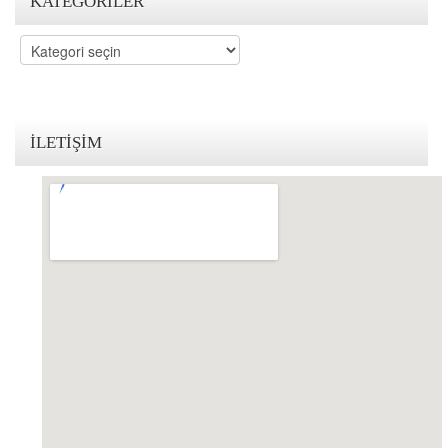
KATEGORILER
KVKK Politikamız
Kategoriler
Çerez ve Gizlilik Politikası
Saklama ve İmha Politikası
İLETIŞIM
Aydınlatma Metni
KVKK Başvuru Formu
Bakırköy KVKK Avukatı
VİDEO
YASAL UYARI
İLETİŞİM