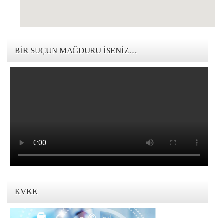
123movies mandalorian
BIR SUÇUN MAĞDURU İSENIZ…
KVKK