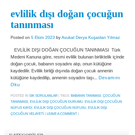
Miras Hukuku
evlilik dışı doğan çocuğun
İcra Ve İflas Hukuku
tanınması
Gayrimenkul hukuku
Ticaret Hukuku
Posted on
5 Ekim 2023
by
Avukat Derya Kuşaslan Yılmaz
İdare ve Vergi Hukuku
EVLİLİK DIŞI DOĞAN ÇOCUĞUN TANINMASI Türk
Medeni Kanuna göre, resmi evlilik bulunan birliktelik içinde
Basında Derya Kuşaslan
doğan çocuk, babanın soyadını alıp, onun kütüğüne
kaydedilir. Evlilik birliği dışında doğan çocuk annenin
HESAPLAMA ARAÇLARI
kütüğüne kaydedilip, annenin soyadını taşı...
Devamını
Oku
İhbar Tazminatı Hesaplama
POSTED IN
SIK SORULANLAR
|
TAGS:
BABANIN TANIMASI
,
ÇOCUĞUN
Kıdem Tazminatı Hesaplama
TANINMASI
,
EVLILIK DIŞI ÇOCUĞUN DURUMU
,
EVLILIK DIŞI ÇOCUĞUN
NÜFUS KAYDI
,
EVLILIK DIŞI ÇOCUĞUN NÜFUSU
,
EVLILIK DIŞI
Fazla Mesai Hesaplama
ÇOCUĞUN VELAYETI
|
LEAVE A COMMENT
|
İşsizlik Maaşı Hesaplama
KVKK