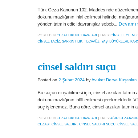
Türk Ceza Kanunun 102. Maddesinde düzenlenen Cin
dokunulmazlığının ihlal edilmesi halinde, mağdurun
yönden tatmin edici davranışlar sebeb...
Devamın
POSTED IN
CEZA HUKUKU DAVALARI
|
TAGS:
CINSEL EYLEM
,
CINSEL TACIZ
,
SARKINTILIK
,
TECAVÜZ
,
YAŞI BÜYÜKLERE KARŞ
cinsel saldırı suçu
Posted on
2 Şubat 2024
by
Avukat Derya Kuşaslan
Bu suçun oluşabilmesi için, cinsel arzuları tatmin 
dokunulmazlığının ihlâl edilmesi gerekmektedir. Vü
suç işlenemez. Buna göre, cinsel arzuları tatmin 
POSTED IN
CEZA HUKUKU DAVALARI
|
TAGS:
AĞIR CEZA AVUK
CEZASI
,
CINSEL SALDIRI
,
CINSEL SALDIRI SUÇU
,
CINSEL SALD