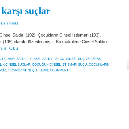
karşı suçlar
lan Yılmaz
nsel Saldırı (102), Çocukların Cinsel İstismarı (103),
iz (105) olarak düzenlenmiştir. Bu makalede Cinsel Saldırı
ını Oku
IT CINSEL SALDIRI
,
CINSEL SALDIRI SUÇU
,
CINSEL SUÇ VE CEZASI
,
IK CINSEL SUÇLAR
,
ÇOCUĞUN CINSEL ISTISMARI SUÇU
,
ÇOCUKLARIN
ACIZ
,
TECAVÜZ VE SUÇU
|
LEAVE A COMMENT
|