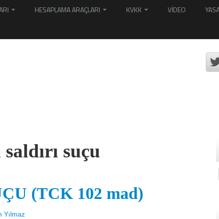
ARI
HESAPLAMA ARAÇLARI
KVKK
VİDEO
YASA
 saldırı suçu
ÇU (TCK 102 mad)
n Yılmaz