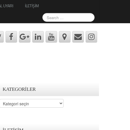
L UYARI
İLETİŞİM
KATEGORILER
Kategoriler