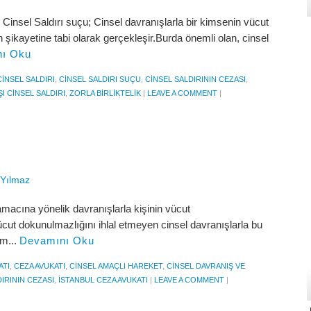
sel Saldırı suçu; Cinsel davranışlarla bir kimsenin vücut
 şikayetine tabi olarak gerçekleşir.Burda önemli olan, cinsel
ı Oku
CINSEL SALDIRI
,
CINSEL SALDIRI SUÇU
,
CINSEL SALDIRININ CEZASI
,
I CINSEL SALDIRI
,
ZORLA BIRLIKTELIK
|
LEAVE A COMMENT
|
 Yılmaz
amacına yönelik davranışlarla kişinin vücut
cut dokunulmazlığını ihlal etmeyen cinsel davranışlarla bu
am...
Devamını Oku
ATI
,
CEZA AVUKATI
,
CINSEL AMAÇLI HAREKET
,
CINSEL DAVRANIŞ VE
IRININ CEZASI
,
ISTANBUL CEZA AVUKATI
|
LEAVE A COMMENT
|