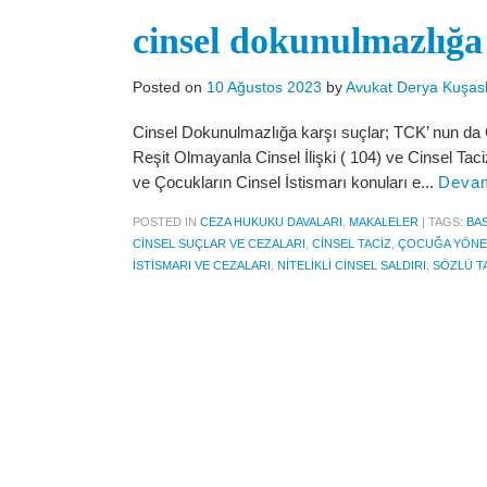
cinsel dokunulmazlığa 
Posted on
10 Ağustos 2023
by
Avukat Derya Kuşas
Cinsel Dokunulmazlığa karşı suçlar; TCK’ nun da Ci
Reşit Olmayanla Cinsel İlişki ( 104) ve Cinsel Tac
ve Çocukların Cinsel İstismarı konuları e...
Devam
POSTED IN
CEZA HUKUKU DAVALARI
,
MAKALELER
|
TAGS:
BAS
CINSEL SUÇLAR VE CEZALARI
,
CINSEL TACIZ
,
ÇOCUĞA YÖNEL
ISTISMARI VE CEZALARI
,
NITELIKLI CINSEL SALDIRI
,
SÖZLÜ T