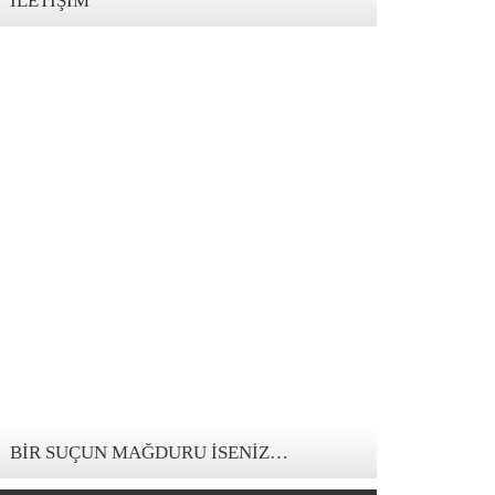
İLETIŞIM
123movies mandalorian
BIR SUÇUN MAĞDURU İSENIZ…