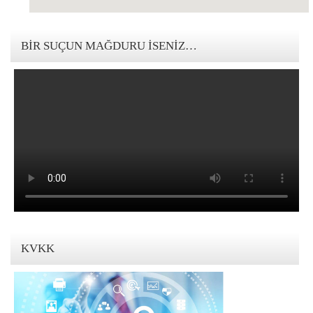
123movies mandalorian
BIR SUÇUN MAĞDURU İSENIZ…
KVKK