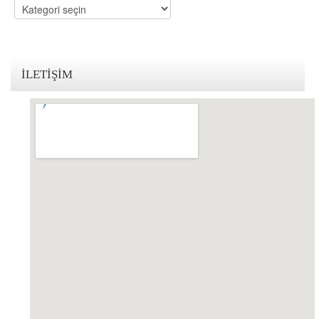
Kategoriler
KVKK Politikamız
Çerez ve Gizlilik Politikası
İLETIŞIM
Saklama ve İmha Politikası
Aydınlatma Metni
KVKK Başvuru Formu
Bakırköy KVKK Avukatı
VİDEO
YASAL UYARI
İLETİŞİM