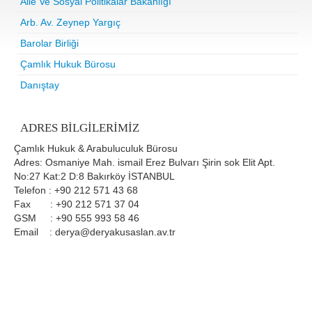
Aile Ve Sosyal Politikalar Bakanlığı
Arb. Av. Zeynep Yargıç
Barolar Birliği
Çamlık Hukuk Bürosu
Danıştay
ADRES BILGILERIMIZ
Çamlık Hukuk & Arabuluculuk Bürosu
Adres: Osmaniye Mah. ismail Erez Bulvarı Şirin sok Elit Apt.
No:27 Kat:2 D:8 Bakırköy İSTANBUL
Telefon : +90 212 571 43 68
Fax : +90 212 571 37 04
GSM : +90 555 993 58 46
Email : derya@deryakusaslan.av.tr