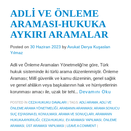
Miras Hukuku
ADLİ VE ÖNLEME
İcra Ve İflas Hukuku
ARAMASI-HUKUKA
Gayrimenkul hukuku
AYKIRI ARAMALAR
Ticaret Hukuku
Posted on
30 Haziran 2023
by
Avukat Derya Kuşaslan
İdare ve Vergi Hukuku
Yılmaz
Basında Derya Kuşaslan
Adli ve Önleme Aramaları Yönetmeliği’ne göre, Türk
HESAPLAMA ARAÇLARI
hukuk sisteminde iki türlü arama düzenlenmiştir. Önleme
Araması; Millî güvenlik ve kamu düzeninin, genel sağlık
İhbar Tazminatı Hesaplama
ve genel ahlâkın veya başkalarının hak ve hürriyetlerinin
korunması amacı ile, uzak bir tehl...
Devamını Oku
Kıdem Tazminatı Hesaplama
POSTED IN
CEZA HUKUKU DAVALARI
|
TAGS:
ADLI ARAMA
,
ADLI VE
Fazla Mesai Hesaplama
ÖNLEME ARAMA YÖNETMELIĞI
,
ARABANIN ARANMASI
,
ARAMA SONUCU
SUÇ EŞYASINA EL KONULMASI
,
ARAMA VE SONUÇLARI
,
ARAMANIN
İşsizlik Maaşı Hesaplama
HUKUKA AYKIRILIĞI
,
CEZA HUKUKU
,
EV ARAMASI YAPILMASI
,
ÖNLEME
ARAMASI
,
ÜST ARAMASI YAPILMASI
|
LEAVE A COMMENT
|
KVKK