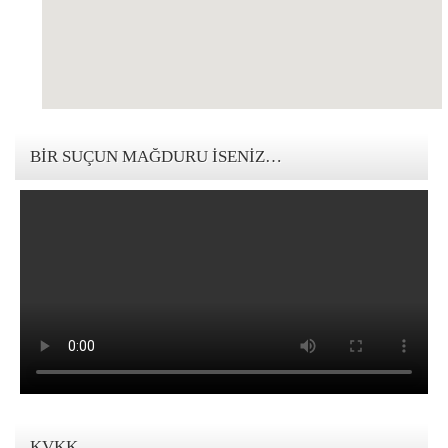
123movies mandalorian
BIR SUÇUN MAĞDURU İSENIZ…
KVKK