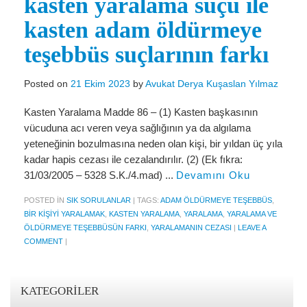
kasten yaralama suçu ile
Miras Hukuku
kasten adam öldürmeye
İcra Ve İflas Hukuku
teşebbüs suçlarının farkı
Gayrimenkul hukuku
Posted on
21 Ekim 2023
by
Avukat Derya Kuşaslan Yılmaz
Ticaret Hukuku
Kasten Yaralama Madde 86 – (1) Kasten başkasının
İdare ve Vergi Hukuku
vücuduna acı veren veya sağlığının ya da algılama
Basında Derya Kuşaslan
yeteneğinin bozulmasına neden olan kişi, bir yıldan üç yıla
kadar hapis cezası ile cezalandırılır. (2) (Ek fıkra:
HESAPLAMA ARAÇLARI
31/03/2005 – 5328 S.K./4.mad) ...
Devamını Oku
İhbar Tazminatı Hesaplama
POSTED IN
SIK SORULANLAR
|
TAGS:
ADAM ÖLDÜRMEYE TEŞEBBÜS
,
BIR KIŞIYI YARALAMAK
,
KASTEN YARALAMA
,
YARALAMA
,
YARALAMA VE
Kıdem Tazminatı Hesaplama
ÖLDÜRMEYE TEŞEBBÜSÜN FARKI
,
YARALAMANIN CEZASI
|
LEAVE A
COMMENT
|
Fazla Mesai Hesaplama
İşsizlik Maaşı Hesaplama
KATEGORILER
KVKK