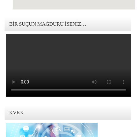
123movies mandalorian
BIR SUÇUN MAĞDURU İSENIZ…
KVKK