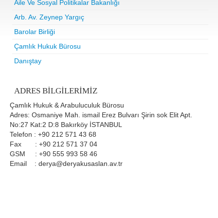
Aile Ve Sosyal Politikalar Bakanlığı
Arb. Av. Zeynep Yargıç
Barolar Birliği
Çamlık Hukuk Bürosu
Danıştay
ADRES BILGILERIMIZ
Çamlık Hukuk & Arabuluculuk Bürosu
Adres: Osmaniye Mah. ismail Erez Bulvarı Şirin sok Elit Apt.
No:27 Kat:2 D:8 Bakırköy İSTANBUL
Telefon : +90 212 571 43 68
Fax : +90 212 571 37 04
GSM : +90 555 993 58 46
Email : derya@deryakusaslan.av.tr