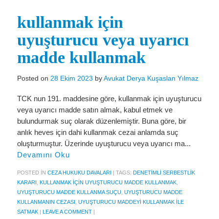
Miras Hukuku
kullanmak için
İcra Ve İflas Hukuku
uyuşturucu veya uyarıcı
Gayrimenkul hukuku
madde kullanmak
Ticaret Hukuku
Posted on
28 Ekim 2023
by
Avukat Derya Kuşaslan Yılmaz
İdare ve Vergi Hukuku
TCK nun 191. maddesine göre, kullanmak için uyuşturucu
Basında Derya Kuşaslan
veya uyarıcı madde satın almak, kabul etmek ve
HESAPLAMA ARAÇLARI
bulundurmak suç olarak düzenlemiştir. Buna göre, bir
anlık heves için dahi kullanmak cezai anlamda suç
İhbar Tazminatı Hesaplama
oluşturmuştur. Üzerinde uyuşturucu veya uyarıcı ma...
Devamını Oku
Kıdem Tazminatı Hesaplama
POSTED IN
CEZA HUKUKU DAVALARI
|
TAGS:
DENETIMLI SERBESTLIK
Fazla Mesai Hesaplama
KARARI
,
KULLANMAK IÇIN UYUŞTURUCU MADDE KULLANMAK
,
UYUŞTURUCU MADDE KULLANMA SUÇU
,
UYUŞTURUCU MADDE
İşsizlik Maaşı Hesaplama
KULLANMANIN CEZASI
,
UYUŞTURUCU MADDEYI KULLANMAK ILE
SATMAK
|
LEAVE A COMMENT
|
KVKK