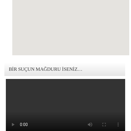
123movies mandalorian
BIR SUÇUN MAĞDURU İSENIZ…