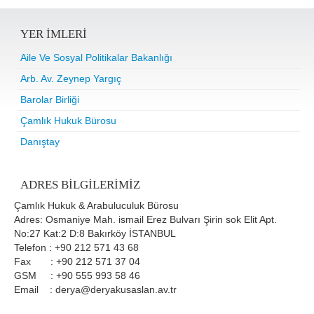
YER IMLERI
Aile Ve Sosyal Politikalar Bakanlığı
Arb. Av. Zeynep Yargıç
Barolar Birliği
Çamlık Hukuk Bürosu
Danıştay
ADRES BILGILERIMIZ
Çamlık Hukuk & Arabuluculuk Bürosu
Adres: Osmaniye Mah. ismail Erez Bulvarı Şirin sok Elit Apt.
No:27 Kat:2 D:8 Bakırköy İSTANBUL
Telefon : +90 212 571 43 68
Fax : +90 212 571 37 04
GSM : +90 555 993 58 46
Email : derya@deryakusaslan.av.tr