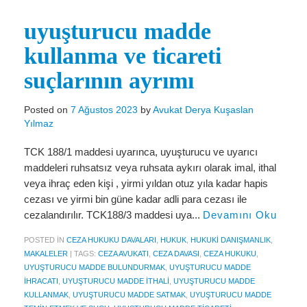
Miras Hukuku
uyuşturucu madde
İcra Ve İflas Hukuku
kullanma ve ticareti
Gayrimenkul hukuku
suçlarının ayrımı
Ticaret Hukuku
Posted on
7 Ağustos 2023
by
Avukat Derya Kuşaslan
İdare ve Vergi Hukuku
Yılmaz
Basında Derya Kuşaslan
TCK 188/1 maddesi uyarınca, uyuşturucu ve uyarıcı
HESAPLAMA ARAÇLARI
maddeleri ruhsatsız veya ruhsata aykırı olarak imal, ithal
veya ihraç eden kişi , yirmi yıldan otuz yıla kadar hapis
İhbar Tazminatı Hesaplama
cezası ve yirmi bin güne kadar adli para cezası ile
cezalandırılır. TCK188/3 maddesi uya...
Devamını Oku
Kıdem Tazminatı Hesaplama
POSTED IN
CEZA HUKUKU DAVALARI
,
HUKUK
,
HUKUKI DANIŞMANLIK
,
Fazla Mesai Hesaplama
MAKALELER
|
TAGS:
CEZA AVUKATI
,
CEZA DAVASI
,
CEZA HUKUKU
,
UYUŞTURUCU MADDE BULUNDURMAK
,
UYUŞTURUCU MADDE
İşsizlik Maaşı Hesaplama
IHRACATI
,
UYUŞTURUCU MADDE ITHALI
,
UYUŞTURUCU MADDE
KULLANMAK
,
UYUŞTURUCU MADDE SATMAK
,
UYUŞTURUCU MADDE
KVKK