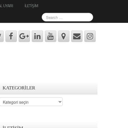
L UYARI
İLETİŞİM
KATEGORILER
Kategoriler