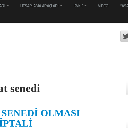
ARI
HESAPLAMA ARAÇLARI
KVKK
VİDEO
YASA
at senedi
 SENEDİ OLMASI
İPTALİ