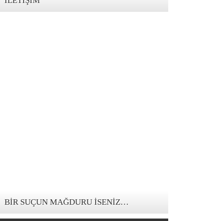
İLETIŞIM
123movies mandalorian
BIR SUÇUN MAĞDURU İSENIZ…