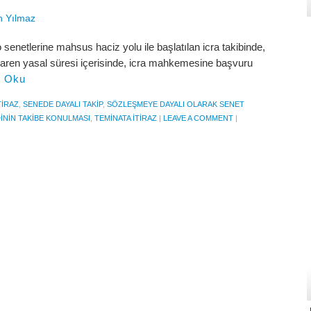
n Yılmaz
senetlerine mahsus haciz yolu ile başlatılan icra takibinde,
tibaren yasal süresi içerisinde, icra mahkemesine başvuru
ı Oku
TIRAZ
,
SENEDE DAYALI TAKIP
,
SÖZLEŞMEYE DAYALI OLARAK SENET
ININ TAKIBE KONULMASI
,
TEMINATA ITIRAZ
|
LEAVE A COMMENT
|