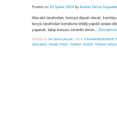
Posted on
20 Şubat 2024
by
Avukat Derya Kuşasla
Alacaklı tarafından, bonoya dayalı olarak, kambiyo 
borçlu tarafından kendisine tebliğ yapıldı andan i
yaparak, takip konusu senedin temin...
Devamın
POSTED IN
SIK SORULANLAR
|
TAGS:
ICRA MAHKEMESINDE I
VERILMESI
,
TAKIBE ITIRAZ
,
TEMINAT SENEDI
,
TEMINAT SENED