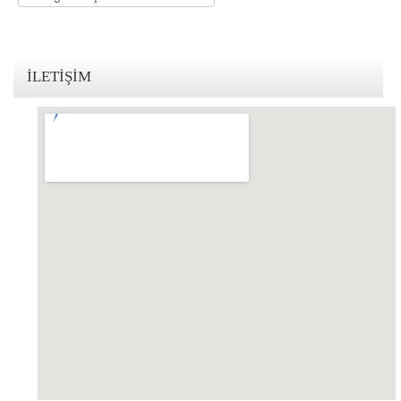
KVKK Politikamız
Çerez ve Gizlilik Politikası
İLETIŞIM
Saklama ve İmha Politikası
Aydınlatma Metni
KVKK Başvuru Formu
Bakırköy KVKK Avukatı
VİDEO
YASAL UYARI
İLETİŞİM