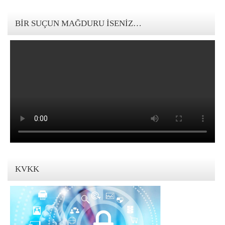
123movies mandalorian
BIR SUÇUN MAĞDURU İSENIZ…
KVKK