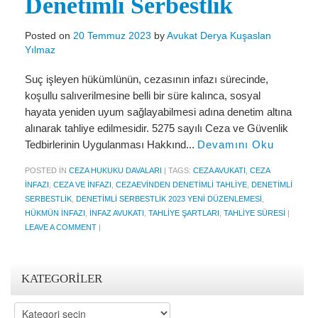
Denetimli Serbestlik
Miras Hukuku
İcra Ve İflas Hukuku
Posted on
20 Temmuz 2023
by
Avukat Derya Kuşaslan
Yılmaz
Gayrimenkul hukuku
Suç işleyen hükümlünün, cezasının infazı sürecinde,
Ticaret Hukuku
koşullu salıverilmesine belli bir süre kalınca, sosyal
hayata yeniden uyum sağlayabilmesi adına denetim altına
İdare ve Vergi Hukuku
alınarak tahliye edilmesidir. 5275 sayılı Ceza ve Güvenlik
Tedbirlerinin Uygulanması Hakkınd...
Devamını Oku
Basında Derya Kuşaslan
POSTED IN
CEZA HUKUKU DAVALARI
|
TAGS:
CEZA AVUKATI
,
CEZA
HESAPLAMA ARAÇLARI
INFAZI
,
CEZA VE INFAZI
,
CEZAEVINDEN DENETIMLI TAHLIYE
,
DENETIMLI
SERBESTLIK
,
DENETIMLI SERBESTLIK 2023 YENI DÜZENLEMESI
,
İhbar Tazminatı Hesaplama
HÜKMÜN INFAZI
,
İNFAZ AVUKATI
,
TAHLIYE ŞARTLARI
,
TAHLIYE SÜRESI
|
Kıdem Tazminatı Hesaplama
LEAVE A COMMENT
|
Fazla Mesai Hesaplama
KATEGORILER
İşsizlik Maaşı Hesaplama
Kategoriler
KVKK