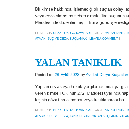
Bir kimse hakkında, işlemediği bir suçtan dolayı 
veya ceza almasına sebep olmak iftira suçunun un
Maddesinde düzenlenmiştir. Buna göre, işlemediğini
POSTED IN
CEZA HUKUKU DAVALARI
|
TAGS:
: YALAN TANIKLI
ATMAK
,
SUÇ VE CEZA
,
SUÇLAMAK
|
LEAVE A COMMENT
|
YALAN TANIKLIK
Posted on
26 Eylül 2023
by
Avukat Derya Kuşaslan
Yapılan ceza veya hukuk yargılamasında, yargılam
veren kimse TCK nun 272. Maddesi uyarınca hapis c
kişinin gözaltına alınması veya tutuklanması ha...
POSTED IN
CEZA HUKUKU DAVALARI
|
TAGS:
: YALAN TANIKLI
ATMAK
,
SUÇ VE CEZA
,
TANIK BEYANI
,
YALAN SUÇLAMA
,
YALAN