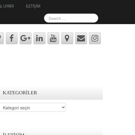
L UYARI
İLETİŞİM
KATEGORILER
Kategoriler