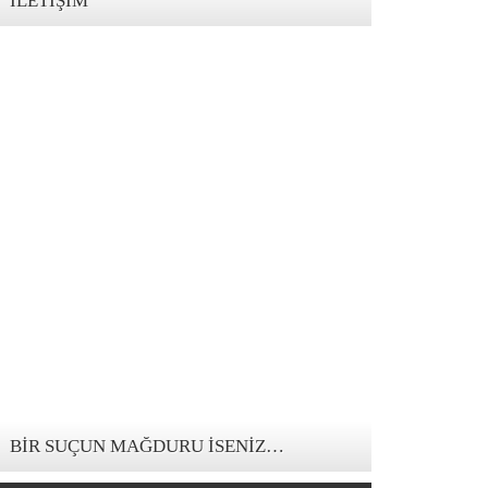
İLETIŞIM
123movies mandalorian
BIR SUÇUN MAĞDURU İSENIZ…