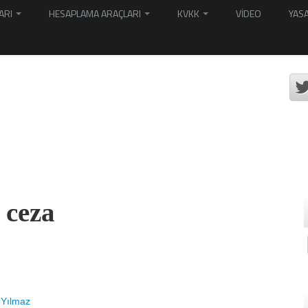
ARI
HESAPLAMA ARAÇLARI
KVKK
VİDEO
YASA
 ceza
 Yılmaz