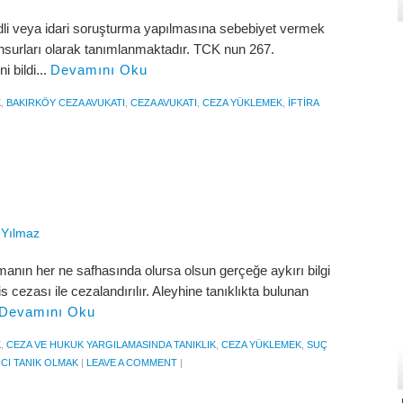
adli veya idari soruşturma yapılmasına sebebiyet vermek
surları olarak tanımlanmaktadır. TCK nun 267.
 bildi...
Devamını Oku
K
,
BAKIRKÖY CEZA AVUKATI
,
CEZA AVUKATI
,
CEZA YÜKLEMEK
,
IFTIRA
 Yılmaz
anın her ne safhasında olursa olsun gerçeğe aykırı bilgi
ezası ile cezalandırılır. Aleyhine tanıklıkta bulunan
Devamını Oku
K
,
CEZA VE HUKUK YARGILAMASINDA TANIKLIK
,
CEZA YÜKLEMEK
,
SUÇ
CI TANIK OLMAK
|
LEAVE A COMMENT
|