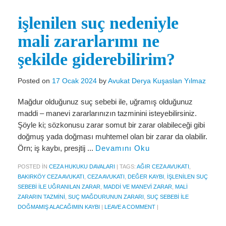
Miras Hukuku
işlenilen suç nedeniyle
İcra Ve İflas Hukuku
mali zararlarımı ne
Gayrimenkul hukuku
şekilde giderebilirim?
Ticaret Hukuku
Posted on
17 Ocak 2024
by
Avukat Derya Kuşaslan Yılmaz
İdare ve Vergi Hukuku
Mağdur olduğunuz suç sebebi ile, uğramış olduğunuz
Basında Derya Kuşaslan
maddi – manevi zararlarınızın tazminini isteyebilirsiniz.
HESAPLAMA ARAÇLARI
Şöyle ki; sözkonusu zarar somut bir zarar olabileceği gibi
doğmuş yada doğması muhtemel olan bir zarar da olabilir.
İhbar Tazminatı Hesaplama
Örn; iş kaybı, presjtij ...
Devamını Oku
Kıdem Tazminatı Hesaplama
POSTED IN
CEZA HUKUKU DAVALARI
|
TAGS:
AĞIR CEZA AVUKATI
,
BAKIRKÖY CEZA AVUKATI
,
CEZA AVUKATI
,
DEĞER KAYBI
,
IŞLENILEN SUÇ
Fazla Mesai Hesaplama
SEBEBI ILE UĞRANILAN ZARAR
,
MADDI VE MANEVI ZARAR
,
MALI
ZARARIN TAZMINI
,
SUÇ MAĞDURUNUN ZARARI
,
SUÇ SEBEBI ILE
İşsizlik Maaşı Hesaplama
DOĞMAMIŞ ALACAĞIMIN KAYBI
|
LEAVE A COMMENT
|
KVKK