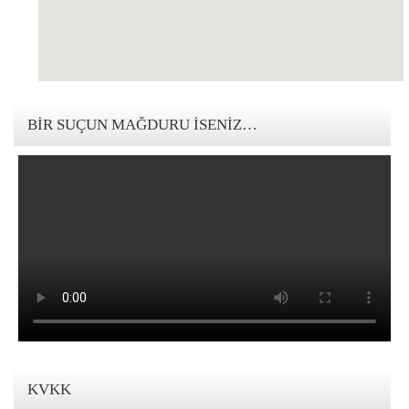
123movies mandalorian
BIR SUÇUN MAĞDURU İSENIZ…
KVKK