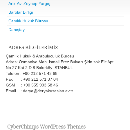
Arb. Av. Zeynep Yargıç
Barolar Birliği
Çamlık Hukuk Bürosu
Danıştay
ADRES BILGILERIMIZ
Çamlık Hukuk & Arabuluculuk Bürosu
Adres: Osmaniye Mah. ismail Erez Bulvarı Şirin sok Elit Apt.
No:27 Kat:2 D:8 Bakırköy İSTANBUL
Telefon : +90 212 571 43 68
Fax : +90 212 571 37 04
GSM : +90 555 993 58 46
Email : derya@deryakusaslan.av.tr
CyberChimps WordPress Themes