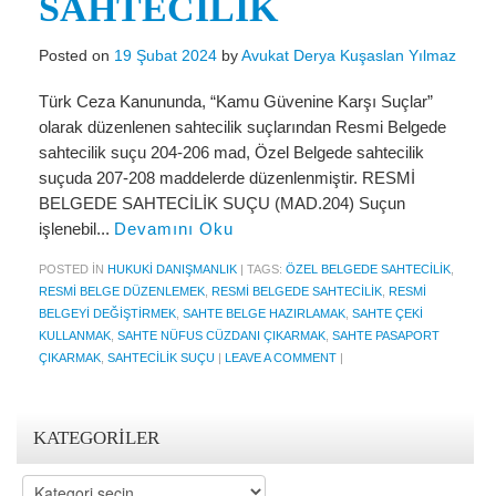
SAHTECİLİK
Miras Hukuku
İcra Ve İflas Hukuku
Posted on
19 Şubat 2024
by
Avukat Derya Kuşaslan Yılmaz
Gayrimenkul hukuku
Türk Ceza Kanununda, “Kamu Güvenine Karşı Suçlar”
olarak düzenlenen sahtecilik suçlarından Resmi Belgede
Ticaret Hukuku
sahtecilik suçu 204-206 mad, Özel Belgede sahtecilik
suçuda 207-208 maddelerde düzenlenmiştir. RESMİ
İdare ve Vergi Hukuku
BELGEDE SAHTECİLİK SUÇU (MAD.204) Suçun
Basında Derya Kuşaslan
işlenebil...
Devamını Oku
HESAPLAMA ARAÇLARI
POSTED IN
HUKUKI DANIŞMANLIK
|
TAGS:
ÖZEL BELGEDE SAHTECILIK
,
RESMI BELGE DÜZENLEMEK
,
RESMI BELGEDE SAHTECILIK
,
RESMI
İhbar Tazminatı Hesaplama
BELGEYI DEĞIŞTIRMEK
,
SAHTE BELGE HAZIRLAMAK
,
SAHTE ÇEKI
KULLANMAK
,
SAHTE NÜFUS CÜZDANI ÇIKARMAK
,
SAHTE PASAPORT
Kıdem Tazminatı Hesaplama
ÇIKARMAK
,
SAHTECILIK SUÇU
|
LEAVE A COMMENT
|
Fazla Mesai Hesaplama
KATEGORILER
İşsizlik Maaşı Hesaplama
Kategoriler
KVKK