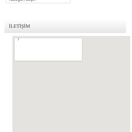
KVKK Politikamız
Çerez ve Gizlilik Politikası
İLETIŞIM
Saklama ve İmha Politikası
Aydınlatma Metni
KVKK Başvuru Formu
Bakırköy KVKK Avukatı
VİDEO
YASAL UYARI
İLETİŞİM