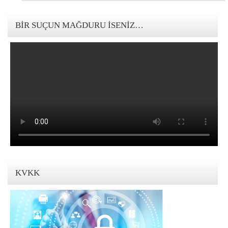
123movies mandalorian
BIR SUÇUN MAĞDURU İSENIZ…
KVKK