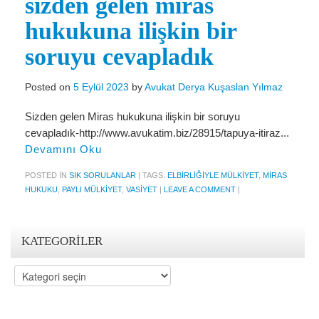
sizden gelen miras
Miras Hukuku
hukukuna ilişkin bir
İcra Ve İflas Hukuku
soruyu cevapladık
Gayrimenkul hukuku
Posted on
5 Eylül 2023
by
Avukat Derya Kuşaslan Yılmaz
Ticaret Hukuku
Sizden gelen Miras hukukuna ilişkin bir soruyu
İdare ve Vergi Hukuku
cevapladık-http://www.avukatim.biz/28915/tapuya-itiraz...
Basında Derya Kuşaslan
Devamını Oku
HESAPLAMA ARAÇLARI
POSTED IN
SIK SORULANLAR
|
TAGS:
ELBIRLIĞIYLE MÜLKIYET
,
MIRAS
HUKUKU
,
PAYLI MÜLKIYET
,
VASIYET
|
LEAVE A COMMENT
|
İhbar Tazminatı Hesaplama
Kıdem Tazminatı Hesaplama
KATEGORILER
Fazla Mesai Hesaplama
Kategoriler
İşsizlik Maaşı Hesaplama
KVKK