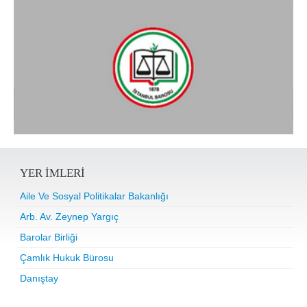
YER IMLERI
Aile Ve Sosyal Politikalar Bakanlığı
Arb. Av. Zeynep Yargıç
Barolar Birliği
Çamlık Hukuk Bürosu
Danıştay