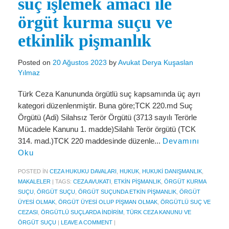
suç işlemek amacı ile
Miras Hukuku
örgüt kurma suçu ve
İcra Ve İflas Hukuku
etkinlik pişmanlık
Gayrimenkul hukuku
Posted on
20 Ağustos 2023
by
Avukat Derya Kuşaslan
Ticaret Hukuku
Yılmaz
İdare ve Vergi Hukuku
Türk Ceza Kanununda örgütlü suç kapsamında üç ayrı
Basında Derya Kuşaslan
kategori düzenlenmiştir. Buna göre;TCK 220.md Suç
Örgütü (Adi) Silahsız Terör Örgütü (3713 sayılı Terörle
HESAPLAMA ARAÇLARI
Mücadele Kanunu 1. madde)Silahlı Terör örgütü (TCK
314. mad.)TCK 220 maddesinde düzenle...
Devamını
İhbar Tazminatı Hesaplama
Oku
Kıdem Tazminatı Hesaplama
POSTED IN
CEZA HUKUKU DAVALARI
,
HUKUK
,
HUKUKI DANIŞMANLIK
,
MAKALELER
|
TAGS:
CEZA AVUKATI
,
ETKIN PIŞMANLIK
,
ÖRGÜT KURMA
Fazla Mesai Hesaplama
SUÇU
,
ÖRGÜT SUÇU
,
ÖRGÜT SUÇUNDA ETKIN PIŞMANLIK
,
ÖRGÜT
ÜYESI OLMAK
,
ÖRGÜT ÜYESI OLUP PIŞMAN OLMAK
,
ÖRGÜTLÜ SUÇ VE
İşsizlik Maaşı Hesaplama
CEZASI
,
ÖRGÜTLÜ SUÇLARDA INDIRIM
,
TÜRK CEZA KANUNU VE
ÖRGÜT SUÇU
|
LEAVE A COMMENT
|
KVKK