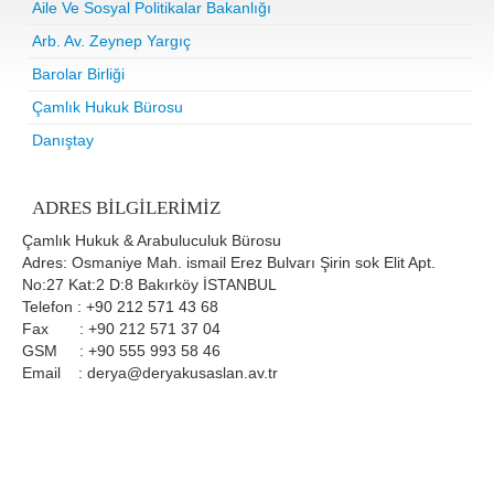
Aile Ve Sosyal Politikalar Bakanlığı
Arb. Av. Zeynep Yargıç
Barolar Birliği
Çamlık Hukuk Bürosu
Danıştay
ADRES BILGILERIMIZ
Çamlık Hukuk & Arabuluculuk Bürosu
Adres: Osmaniye Mah. ismail Erez Bulvarı Şirin sok Elit Apt.
No:27 Kat:2 D:8 Bakırköy İSTANBUL
Telefon : +90 212 571 43 68
Fax : +90 212 571 37 04
GSM : +90 555 993 58 46
Email : derya@deryakusaslan.av.tr