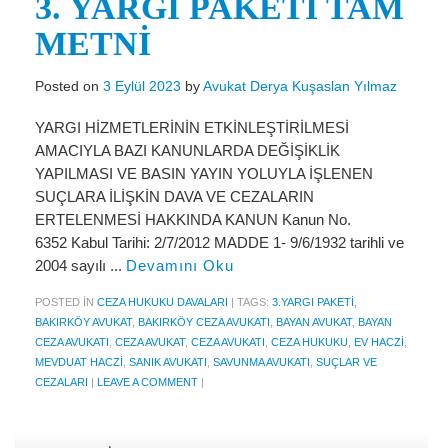
3. YARGI PAKETİ TAM
Miras Hukuku
METNİ
İcra Ve İflas Hukuku
Gayrimenkul hukuku
Posted on
3 Eylül 2023
by
Avukat Derya Kuşaslan Yılmaz
Ticaret Hukuku
YARGI HİZMETLERİNİN ETKİNLEŞTİRİLMESİ
AMACIYLA BAZI KANUNLARDA DEĞİŞİKLİK
İdare ve Vergi Hukuku
YAPILMASI VE BASIN YAYIN YOLUYLA İŞLENEN
SUÇLARA İLİŞKİN DAVA VE CEZALARIN
Basında Derya Kuşaslan
ERTELENMESİ HAKKINDA KANUN Kanun No.
6352 Kabul Tarihi: 2/7/2012 MADDE 1- 9/6/1932 tarihli ve
HESAPLAMA ARAÇLARI
2004 sayılı ...
Devamını Oku
İhbar Tazminatı Hesaplama
POSTED IN
CEZA HUKUKU DAVALARI
|
TAGS:
3.YARGI PAKETI
,
Kıdem Tazminatı Hesaplama
BAKIRKÖY AVUKAT
,
BAKIRKÖY CEZA AVUKATI
,
BAYAN AVUKAT
,
BAYAN
CEZA AVUKATI
,
CEZA AVUKAT
,
CEZA AVUKATI
,
CEZA HUKUKU
,
EV HACZI
,
Fazla Mesai Hesaplama
MEVDUAT HACZI
,
SANIK AVUKATI
,
SAVUNMA AVUKATI
,
SUÇLAR VE
CEZALARI
|
LEAVE A COMMENT
|
İşsizlik Maaşı Hesaplama
KVKK