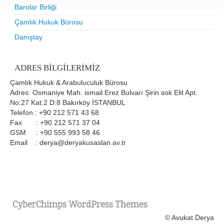
Barolar Birliği
Çamlık Hukuk Bürosu
Danıştay
ADRES BILGILERIMIZ
Çamlık Hukuk & Arabuluculuk Bürosu
Adres: Osmaniye Mah. ismail Erez Bulvarı Şirin sok Elit Apt.
No:27 Kat:2 D:8 Bakırköy İSTANBUL
Telefon : +90 212 571 43 68
Fax : +90 212 571 37 04
GSM : +90 555 993 58 46
Email : derya@deryakusaslan.av.tr
CyberChimps WordPress Themes
© Avukat Derya