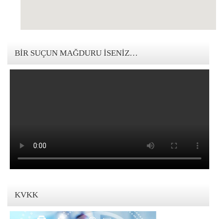
123movies mandalorian
BIR SUÇUN MAĞDURU İSENIZ…
KVKK