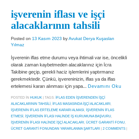
Miras Hukuku
işverenin iflası ve işçi
İcra Ve İflas Hukuku
alacaklarının tahsili
Gayrimenkul hukuku
Ticaret Hukuku
Posted on
13 Kasım 2023
by
Avukat Derya Kuşaslan
Yılmaz
İdare ve Vergi Hukuku
İşverenin iflas etme durumu veya ihtimali var ise, öncelikli
Basında Derya Kuşaslan
olarak zaman kaybetmeden alacaklarınız için İcra
Takibine geçip, gerekli haciz işlemlerini yaptırmanız
HESAPLAMA ARAÇLARI
gerekmektedir. Çünkü, işvereninizin, iflas ya da iflas
ertelemesi kararı alınması için yapa...
Devamını Oku
İhbar Tazminatı Hesaplama
POSTED IN
HUKUK
|
TAGS:
IFLAS EDEN IŞVERENDEN IŞÇI
Kıdem Tazminatı Hesaplama
ALACAKLARININ TAHSILI
,
IFLAS MASASINDA IŞÇI ALACAKLARI
,
IŞVERENIN IFLAS ERTELEME KARARI ALMASI
,
İŞVERENIN IFLAS
Fazla Mesai Hesaplama
ETMESI
,
IŞVERENIN IFLASI HALINDE İŞ KURUMUNA BAŞVURU
,
IŞVERENIN IFLASI HALINDE IŞÇI ALACAKLARI
,
ÜCRET GARANTI FONU
,
İşsizlik Maaşı Hesaplama
ÜCRET GARANTI FONUNDAN YARARLANMA ŞARTLARI
|
2 COMMENTS
|
KVKK