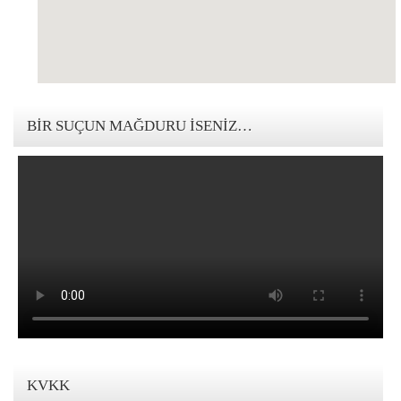
123movies mandalorian
BIR SUÇUN MAĞDURU İSENIZ…
KVKK