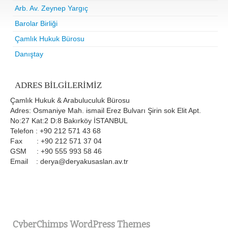
Arb. Av. Zeynep Yargıç
Barolar Birliği
Çamlık Hukuk Bürosu
Danıştay
ADRES BILGILERIMIZ
Çamlık Hukuk & Arabuluculuk Bürosu
Adres: Osmaniye Mah. ismail Erez Bulvarı Şirin sok Elit Apt.
No:27 Kat:2 D:8 Bakırköy İSTANBUL
Telefon : +90 212 571 43 68
Fax : +90 212 571 37 04
GSM : +90 555 993 58 46
Email : derya@deryakusaslan.av.tr
CyberChimps WordPress Themes