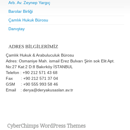
Arb. Av. Zeynep Yargıç
Barolar Birliği
Çamlık Hukuk Bürosu
Danıştay
ADRES BILGILERIMIZ
Çamlık Hukuk & Arabuluculuk Bürosu
Adres: Osmaniye Mah. ismail Erez Bulvarı Şirin sok Elit Apt.
No:27 Kat:2 D:8 Bakırköy İSTANBUL
Telefon : +90 212 571 43 68
Fax : +90 212 571 37 04
GSM : +90 555 993 58 46
Email : derya@deryakusaslan.av.tr
CyberChimps WordPress Themes