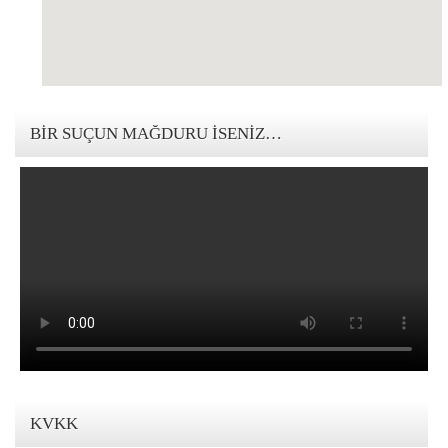
123movies mandalorian
BIR SUÇUN MAĞDURU İSENIZ…
KVKK