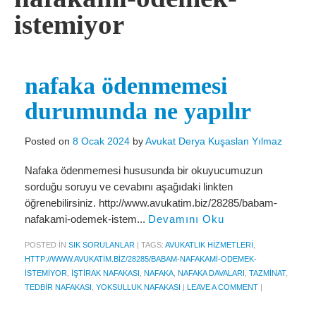
Miras Hukuku
istemiyor
İcra Ve İflas Hukuku
Gayrimenkul hukuku
nafaka ödenmemesi
Ticaret Hukuku
durumunda ne yapılır
İdare ve Vergi Hukuku
Posted on
8 Ocak 2024
by
Avukat Derya Kuşaslan Yılmaz
Basında Derya Kuşaslan
Nafaka ödenmemesi hususunda bir okuyucumuzun
HESAPLAMA ARAÇLARI
sorduğu soruyu ve cevabını aşağıdaki linkten
İhbar Tazminatı Hesaplama
öğrenebilirsiniz. http://www.avukatim.biz/28285/babam-
nafakami-odemek-istem...
Devamını Oku
Kıdem Tazminatı Hesaplama
POSTED IN
SIK SORULANLAR
|
TAGS:
AVUKATLIK HIZMETLERI
,
Fazla Mesai Hesaplama
HTTP://WWW.AVUKATIM.BIZ/28285/BABAM-NAFAKAMI-ODEMEK-
ISTEMIYOR
,
IŞTIRAK NAFAKASI
,
NAFAKA
,
NAFAKA DAVALARI
,
TAZMINAT
,
İşsizlik Maaşı Hesaplama
TEDBIR NAFAKASI
,
YOKSULLUK NAFAKASI
|
LEAVE A COMMENT
|
KVKK