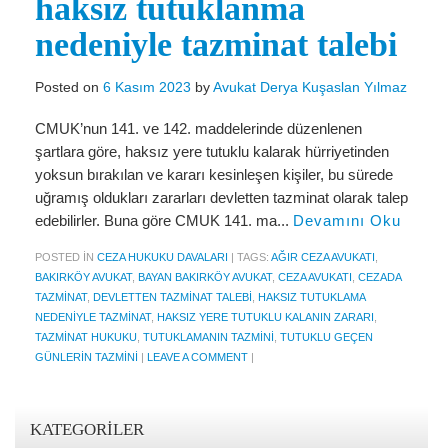
haksız tutuklanma
KVKK Politikamız
nedeniyle tazminat talebi
Çerez ve Gizlilik Politikası
Posted on
6 Kasım 2023
by
Avukat Derya Kuşaslan Yılmaz
Saklama ve İmha Politikası
CMUK’nun 141. ve 142. maddelerinde düzenlenen
şartlara göre, haksız yere tutuklu kalarak hürriyetinden
Aydınlatma Metni
yoksun bırakılan ve kararı kesinleşen kişiler, bu sürede
KVKK Başvuru Formu
uğramış oldukları zararları devletten tazminat olarak talep
edebilirler. Buna göre CMUK 141. ma...
Devamını Oku
Bakırköy KVKK Avukatı
POSTED IN
CEZA HUKUKU DAVALARI
|
TAGS:
AĞIR CEZA AVUKATI
,
VİDEO
BAKIRKÖY AVUKAT
,
BAYAN BAKIRKÖY AVUKAT
,
CEZA AVUKATI
,
CEZADA
TAZMINAT
,
DEVLETTEN TAZMINAT TALEBI
,
HAKSIZ TUTUKLAMA
YASAL UYARI
NEDENIYLE TAZMINAT
,
HAKSIZ YERE TUTUKLU KALANIN ZARARI
,
TAZMINAT HUKUKU
,
TUTUKLAMANIN TAZMINI
,
TUTUKLU GEÇEN
İLETİŞİM
GÜNLERIN TAZMINI
|
LEAVE A COMMENT
|
KATEGORILER