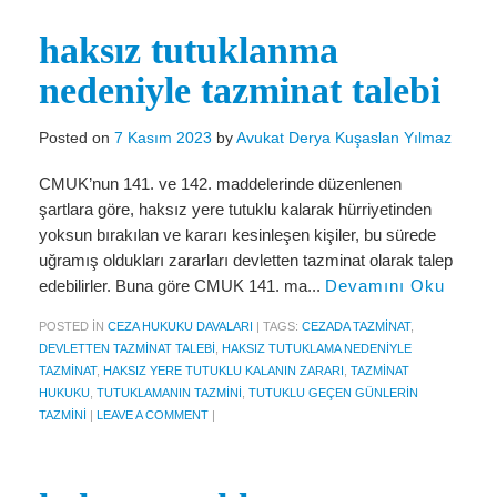
Miras Hukuku
haksız tutuklanma
İcra Ve İflas Hukuku
nedeniyle tazminat talebi
Gayrimenkul hukuku
Ticaret Hukuku
Posted on
7 Kasım 2023
by
Avukat Derya Kuşaslan Yılmaz
İdare ve Vergi Hukuku
CMUK’nun 141. ve 142. maddelerinde düzenlenen
şartlara göre, haksız yere tutuklu kalarak hürriyetinden
Basında Derya Kuşaslan
yoksun bırakılan ve kararı kesinleşen kişiler, bu sürede
uğramış oldukları zararları devletten tazminat olarak talep
HESAPLAMA ARAÇLARI
edebilirler. Buna göre CMUK 141. ma...
Devamını Oku
İhbar Tazminatı Hesaplama
POSTED IN
CEZA HUKUKU DAVALARI
|
TAGS:
CEZADA TAZMINAT
,
DEVLETTEN TAZMINAT TALEBI
,
HAKSIZ TUTUKLAMA NEDENIYLE
Kıdem Tazminatı Hesaplama
TAZMINAT
,
HAKSIZ YERE TUTUKLU KALANIN ZARARI
,
TAZMINAT
HUKUKU
,
TUTUKLAMANIN TAZMINI
,
TUTUKLU GEÇEN GÜNLERIN
Fazla Mesai Hesaplama
TAZMINI
|
LEAVE A COMMENT
|
İşsizlik Maaşı Hesaplama
KVKK