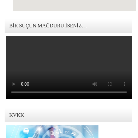
123movies mandalorian
BIR SUÇUN MAĞDURU İSENIZ…
KVKK