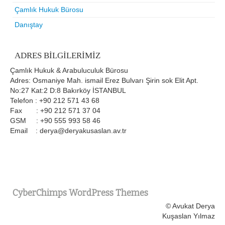
Çamlık Hukuk Bürosu
Danıştay
ADRES BILGILERIMIZ
Çamlık Hukuk & Arabuluculuk Bürosu
Adres: Osmaniye Mah. ismail Erez Bulvarı Şirin sok Elit Apt.
No:27 Kat:2 D:8 Bakırköy İSTANBUL
Telefon : +90 212 571 43 68
Fax : +90 212 571 37 04
GSM : +90 555 993 58 46
Email : derya@deryakusaslan.av.tr
CyberChimps WordPress Themes
© Avukat Derya
Kuşaslan Yılmaz