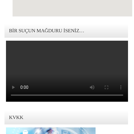
123movies mandalorian
BIR SUÇUN MAĞDURU İSENIZ…
KVKK