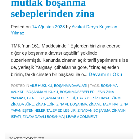
mutlak boşanma
Miras Hukuku
sebeplerinden zina
İcra Ve İflas Hukuku
Gayrimenkul hukuku
Posted on
14 Ağustos 2023
by
Avukat Derya Kuşaslan
Yılmaz
Ticaret Hukuku
TMK ‘nun 161. Maddesinde “ Eşlerden biri zina ederse,
İdare ve Vergi Hukuku
diğer eş boşanma davası açabilir” şeklinde
düzenlenmiştir. Kanunda zinanın açık tarifi yapılmamış ise
Basında Derya Kuşaslan
de, yerleşik Yargıtay içtihatlarına göre, “zina; eşlerden
birinin, farklı cinsten bir başkası ile o...
Devamını Oku
HESAPLAMA ARAÇLARI
POSTED IN
AILE HUKUKU
,
BOŞANMA DAVALARI
|
TAGS:
BOŞANMA
İhbar Tazminatı Hesaplama
AVUKATI
,
BOŞANMA HUKUKU
,
BOŞANMA SEBEPLERI
,
EŞIN ZINA
YAPMASI
,
GENEL BOŞANMA SEBEPLERI
,
HAYSIYETSIZ HAYAT SÜRME
,
Kıdem Tazminatı Hesaplama
ZINA DA SÜRE
,
ZINA NEDIR
,
ZINA VE BOŞANMA
,
ZINA VE TAZMINAT
,
ZINA
YAPAN EŞTEN NELER TALEP EDILEBILIR
,
ZINADAN BOŞANMA
,
ZINANIN
Fazla Mesai Hesaplama
ISPATI
,
ZINAYA DAYALI BOŞANMA
|
LEAVE A COMMENT
|
İşsizlik Maaşı Hesaplama
KVKK