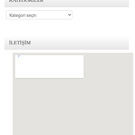
KATEGORILER
KVKK Politikamız
Kategoriler
Çerez ve Gizlilik Politikası
Saklama ve İmha Politikası
İLETIŞIM
Aydınlatma Metni
KVKK Başvuru Formu
Bakırköy KVKK Avukatı
VİDEO
YASAL UYARI
İLETİŞİM