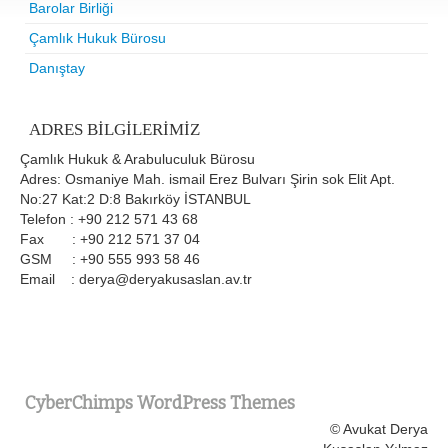
Barolar Birliği
Çamlık Hukuk Bürosu
Danıştay
ADRES BILGILERIMIZ
Çamlık Hukuk & Arabuluculuk Bürosu
Adres: Osmaniye Mah. ismail Erez Bulvarı Şirin sok Elit Apt.
No:27 Kat:2 D:8 Bakırköy İSTANBUL
Telefon : +90 212 571 43 68
Fax : +90 212 571 37 04
GSM : +90 555 993 58 46
Email : derya@deryakusaslan.av.tr
CyberChimps WordPress Themes
© Avukat Derya