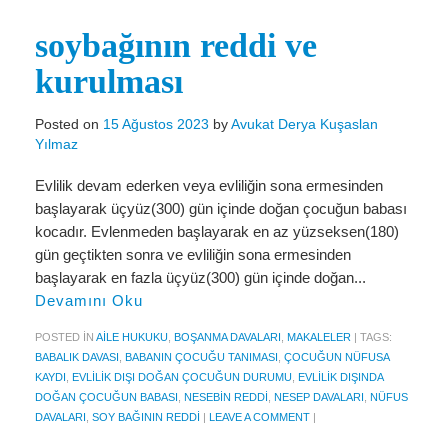
Miras Hukuku
soybağının reddi ve
İcra Ve İflas Hukuku
kurulması
Gayrimenkul hukuku
Ticaret Hukuku
Posted on
15 Ağustos 2023
by
Avukat Derya Kuşaslan
Yılmaz
İdare ve Vergi Hukuku
Evlilik devam ederken veya evliliğin sona ermesinden
Basında Derya Kuşaslan
başlayarak üçyüz(300) gün içinde doğan çocuğun babası
kocadır. Evlenmeden başlayarak en az yüzseksen(180)
HESAPLAMA ARAÇLARI
gün geçtikten sonra ve evliliğin sona ermesinden
başlayarak en fazla üçyüz(300) gün içinde doğan...
İhbar Tazminatı Hesaplama
Devamını Oku
Kıdem Tazminatı Hesaplama
POSTED IN
AILE HUKUKU
,
BOŞANMA DAVALARI
,
MAKALELER
|
TAGS:
BABALIK DAVASI
,
BABANIN ÇOCUĞU TANIMASI
,
ÇOCUĞUN NÜFUSA
Fazla Mesai Hesaplama
KAYDI
,
EVLILIK DIŞI DOĞAN ÇOCUĞUN DURUMU
,
EVLILIK DIŞINDA
DOĞAN ÇOCUĞUN BABASI
,
NESEBIN REDDI
,
NESEP DAVALARI
,
NÜFUS
İşsizlik Maaşı Hesaplama
DAVALARI
,
SOY BAĞININ REDDI
|
LEAVE A COMMENT
|
KVKK