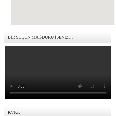
123movies mandalorian
BIR SUÇUN MAĞDURU İSENIZ…
KVKK