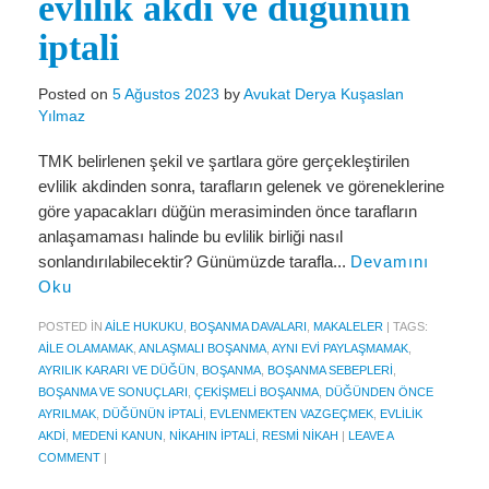
evlilik akdi ve düğünün
Miras Hukuku
iptali
İcra Ve İflas Hukuku
Gayrimenkul hukuku
Posted on
5 Ağustos 2023
by
Avukat Derya Kuşaslan
Yılmaz
Ticaret Hukuku
TMK belirlenen şekil ve şartlara göre gerçekleştirilen
İdare ve Vergi Hukuku
evlilik akdinden sonra, tarafların gelenek ve göreneklerine
göre yapacakları düğün merasiminden önce tarafların
Basında Derya Kuşaslan
anlaşamaması halinde bu evlilik birliği nasıl
sonlandırılabilecektir? Günümüzde tarafla...
Devamını
HESAPLAMA ARAÇLARI
Oku
İhbar Tazminatı Hesaplama
POSTED IN
AILE HUKUKU
,
BOŞANMA DAVALARI
,
MAKALELER
|
TAGS:
AILE OLAMAMAK
,
ANLAŞMALI BOŞANMA
,
AYNI EVI PAYLAŞMAMAK
,
Kıdem Tazminatı Hesaplama
AYRILIK KARARI VE DÜĞÜN
,
BOŞANMA
,
BOŞANMA SEBEPLERI
,
BOŞANMA VE SONUÇLARI
,
ÇEKIŞMELI BOŞANMA
,
DÜĞÜNDEN ÖNCE
Fazla Mesai Hesaplama
AYRILMAK
,
DÜĞÜNÜN IPTALI
,
EVLENMEKTEN VAZGEÇMEK
,
EVLILIK
AKDI
,
MEDENI KANUN
,
NIKAHIN IPTALI
,
RESMI NIKAH
|
LEAVE A
İşsizlik Maaşı Hesaplama
COMMENT
|
KVKK