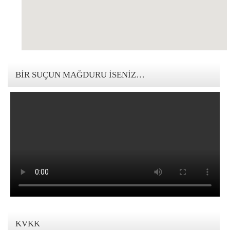
123movies mandalorian
BIR SUÇUN MAĞDURU İSENIZ…
KVKK