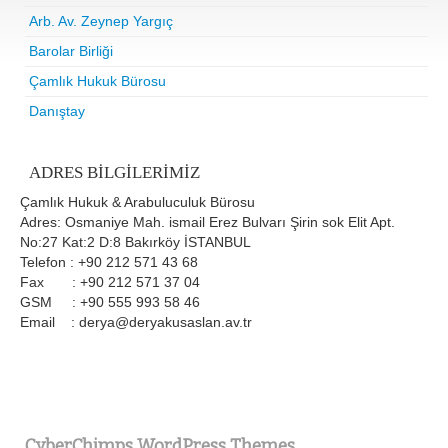
Arb. Av. Zeynep Yargıç
Barolar Birliği
Çamlık Hukuk Bürosu
Danıştay
ADRES BILGILERIMIZ
Çamlık Hukuk & Arabuluculuk Bürosu
Adres: Osmaniye Mah. ismail Erez Bulvarı Şirin sok Elit Apt.
No:27 Kat:2 D:8 Bakırköy İSTANBUL
Telefon : +90 212 571 43 68
Fax : +90 212 571 37 04
GSM : +90 555 993 58 46
Email : derya@deryakusaslan.av.tr
CyberChimps WordPress Themes