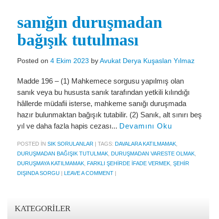
Miras Hukuku
sanığın duruşmadan
İcra Ve İflas Hukuku
bağışık tutulması
Gayrimenkul hukuku
Ticaret Hukuku
Posted on
4 Ekim 2023
by
Avukat Derya Kuşaslan Yılmaz
İdare ve Vergi Hukuku
Madde 196 – (1) Mahkemece sorgusu yapılmış olan
sanık veya bu hususta sanık tarafından yetkili kılındığı
Basında Derya Kuşaslan
hâllerde müdafii isterse, mahkeme sanığı duruşmada
hazır bulunmaktan bağışık tutabilir. (2) Sanık, alt sınırı beş
HESAPLAMA ARAÇLARI
yıl ve daha fazla hapis cezası...
Devamını Oku
İhbar Tazminatı Hesaplama
POSTED IN
SIK SORULANLAR
|
TAGS:
DAVALARA KATILMAMAK
,
DURUŞMADAN BAĞIŞIK TUTULMAK
,
DURUŞMADAN VARESTE OLMAK
,
Kıdem Tazminatı Hesaplama
DURUŞMAYA KATILMAMAK
,
FARKLI ŞEHIRDE IFADE VERMEK
,
ŞEHIR
DIŞINDA SORGU
|
LEAVE A COMMENT
|
Fazla Mesai Hesaplama
İşsizlik Maaşı Hesaplama
KATEGORILER
KVKK