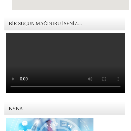
123movies mandalorian
BIR SUÇUN MAĞDURU İSENIZ…
KVKK