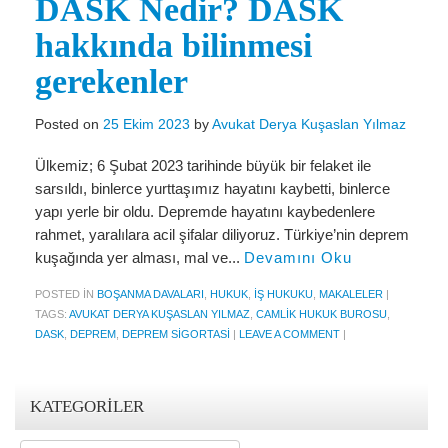
DASK Nedir? DASK
KVKK Politikamız
hakkında bilinmesi
gerekenler
Çerez ve Gizlilik Politikası
Saklama ve İmha Politikası
Posted on
25 Ekim 2023
by
Avukat Derya Kuşaslan Yılmaz
Aydınlatma Metni
Ülkemiz; 6 Şubat 2023 tarihinde büyük bir felaket ile
sarsıldı, binlerce yurttaşımız hayatını kaybetti, binlerce
KVKK Başvuru Formu
yapı yerle bir oldu. Depremde hayatını kaybedenlere
Bakırköy KVKK Avukatı
rahmet, yaralılara acil şifalar diliyoruz. Türkiye’nin deprem
kuşağında yer alması, mal ve...
Devamını Oku
VİDEO
POSTED IN
BOŞANMA DAVALARI
,
HUKUK
,
İŞ HUKUKU
,
MAKALELER
|
YASAL UYARI
TAGS:
AVUKAT DERYA KUŞASLAN YILMAZ
,
CAMLIK HUKUK BUROSU
,
DASK
,
DEPREM
,
DEPREM SIGORTASI
|
LEAVE A COMMENT
|
İLETİŞİM
KATEGORILER