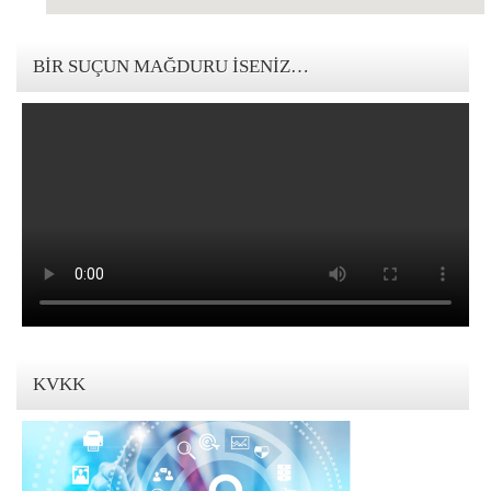
123movies mandalorian
BIR SUÇUN MAĞDURU İSENIZ…
KVKK