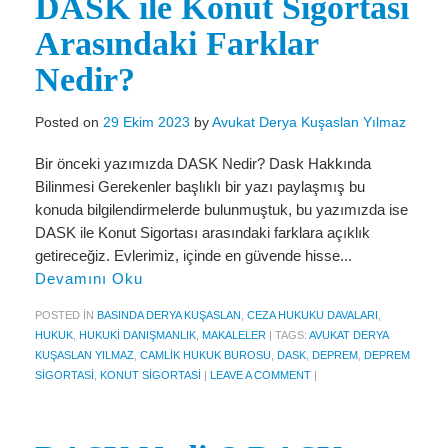
DASK ile Konut Sigortası
Miras Hukuku
Arasındaki Farklar
İcra Ve İflas Hukuku
Nedir?
Gayrimenkul hukuku
Posted on
29 Ekim 2023
by
Avukat Derya Kuşaslan Yılmaz
Ticaret Hukuku
Bir önceki yazımızda DASK Nedir? Dask Hakkında
İdare ve Vergi Hukuku
Bilinmesi Gerekenler başlıklı bir yazı paylaşmış bu
Basında Derya Kuşaslan
konuda bilgilendirmelerde bulunmuştuk, bu yazımızda ise
DASK ile Konut Sigortası arasındaki farklara açıklık
HESAPLAMA ARAÇLARI
getireceğiz. Evlerimiz, içinde en güvende hisse...
Devamını Oku
İhbar Tazminatı Hesaplama
POSTED IN
BASINDA DERYA KUŞASLAN
,
CEZA HUKUKU DAVALARI
,
Kıdem Tazminatı Hesaplama
HUKUK
,
HUKUKI DANIŞMANLIK
,
MAKALELER
|
TAGS:
AVUKAT DERYA
KUŞASLAN YILMAZ
,
CAMLIK HUKUK BUROSU
,
DASK
,
DEPREM
,
DEPREM
Fazla Mesai Hesaplama
SIGORTASI
,
KONUT SIGORTASI
|
LEAVE A COMMENT
|
İşsizlik Maaşı Hesaplama
KVKK