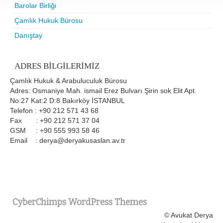
Barolar Birliği
Çamlık Hukuk Bürosu
Danıştay
ADRES BILGILERIMIZ
Çamlık Hukuk & Arabuluculuk Bürosu
Adres: Osmaniye Mah. ismail Erez Bulvarı Şirin sok Elit Apt.
No:27 Kat:2 D:8 Bakırköy İSTANBUL
Telefon : +90 212 571 43 68
Fax : +90 212 571 37 04
GSM : +90 555 993 58 46
Email : derya@deryakusaslan.av.tr
CyberChimps WordPress Themes
© Avukat Derya