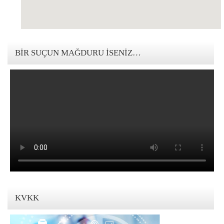
123movies mandalorian
BIR SUÇUN MAĞDURU İSENIZ…
KVKK