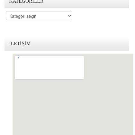
KATEGORILER
KVKK Politikamız
Kategoriler
Çerez ve Gizlilik Politikası
Saklama ve İmha Politikası
İLETIŞIM
Aydınlatma Metni
KVKK Başvuru Formu
Bakırköy KVKK Avukatı
VİDEO
YASAL UYARI
İLETİŞİM