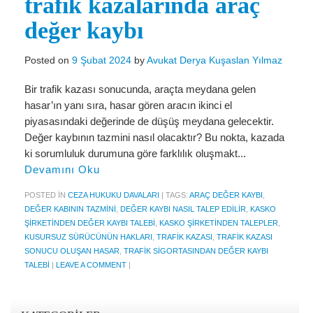
trafik kazalarında araç
Miras Hukuku
değer kaybı
İcra Ve İflas Hukuku
Gayrimenkul hukuku
Posted on
9 Şubat 2024
by
Avukat Derya Kuşaslan Yılmaz
Ticaret Hukuku
Bir trafik kazası sonucunda, araçta meydana gelen
hasar’ın yanı sıra, hasar gören aracın ikinci el
İdare ve Vergi Hukuku
piyasasındaki değerinde de düşüş meydana gelecektir.
Değer kaybının tazmini nasıl olacaktır? Bu nokta, kazada
Basında Derya Kuşaslan
ki sorumluluk durumuna göre farklılık oluşmakt...
Devamını Oku
HESAPLAMA ARAÇLARI
POSTED IN
CEZA HUKUKU DAVALARI
|
TAGS:
ARAÇ DEĞER KAYBI
,
İhbar Tazminatı Hesaplama
DEĞER KABININ TAZMINI
,
DEĞER KAYBI NASIL TALEP EDILIR
,
KASKO
ŞIRKETINDEN DEĞER KAYBI TALEBI
,
KASKO ŞIRKETINDEN TALEPLER
,
Kıdem Tazminatı Hesaplama
KUSURSUZ SÜRÜCÜNÜN HAKLARI
,
TRAFIK KAZASI
,
TRAFIK KAZASI
SONUCU OLUŞAN HASAR
,
TRAFIK SIGORTASINDAN DEĞER KAYBI
Fazla Mesai Hesaplama
TALEBI
|
LEAVE A COMMENT
|
İşsizlik Maaşı Hesaplama
KVKK