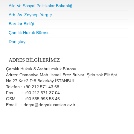
Aile Ve Sosyal Politikalar Bakanlığı
Arb. Av. Zeynep Yargıç
Barolar Birliği
Çamlık Hukuk Bürosu
Danıştay
ADRES BILGILERIMIZ
Çamlık Hukuk & Arabuluculuk Bürosu
Adres: Osmaniye Mah. ismail Erez Bulvarı Şirin sok Elit Apt.
No:27 Kat:2 D:8 Bakırköy İSTANBUL
Telefon : +90 212 571 43 68
Fax : +90 212 571 37 04
GSM : +90 555 993 58 46
Email : derya@deryakusaslan.av.tr