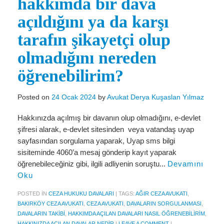
hakkımda bir dava
Miras Hukuku
açıldığını ya da karşı
İcra Ve İflas Hukuku
tarafın şikayetçi olup
Gayrimenkul hukuku
olmadığını nereden
Ticaret Hukuku
öğrenebilirim?
İdare ve Vergi Hukuku
Posted on
24 Ocak 2024
by
Avukat Derya Kuşaslan Yılmaz
Basında Derya Kuşaslan
Hakkınızda açılmış bir davanın olup olmadığını, e-devlet
HESAPLAMA ARAÇLARI
şifresi alarak, e-devlet sitesinden veya vatandaş uyap
sayfasından sorgulama yaparak, Uyap sms bilgi
İhbar Tazminatı Hesaplama
sisiteminde 4060’a mesaj gönderip kayıt yaparak
Kıdem Tazminatı Hesaplama
öğrenebileceğiniz gibi, ilgili adliyenin soruştu...
Devamını
Oku
Fazla Mesai Hesaplama
POSTED IN
CEZA HUKUKU DAVALARI
|
TAGS:
AĞIR CEZA AVUKATI
,
İşsizlik Maaşı Hesaplama
BAKIRKÖY CEZA AVUKATI
,
CEZA AVUKATI
,
DAVALARIN SORGULANMASI
,
DAVALARIN TAKIBI
,
HAKKIMDA AÇILAN DAVALARI NASIL ÖĞRENEBILIRIM
,
KVKK
HAKKINIZDA AÇILAN DAVALAR NEDIR
|
LEAVE A COMMENT
|