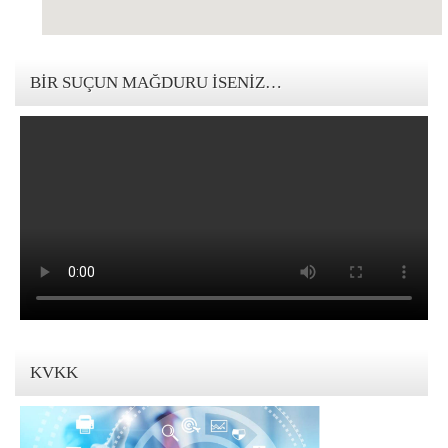
123movies mandalorian
BIR SUÇUN MAĞDURU İSENIZ…
KVKK