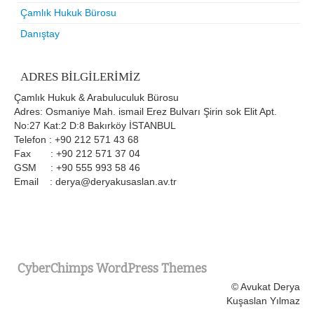
Çamlık Hukuk Bürosu
Danıştay
ADRES BILGILERIMIZ
Çamlık Hukuk & Arabuluculuk Bürosu
Adres: Osmaniye Mah. ismail Erez Bulvarı Şirin sok Elit Apt.
No:27 Kat:2 D:8 Bakırköy İSTANBUL
Telefon : +90 212 571 43 68
Fax : +90 212 571 37 04
GSM : +90 555 993 58 46
Email : derya@deryakusaslan.av.tr
CyberChimps WordPress Themes
© Avukat Derya
Kuşaslan Yılmaz