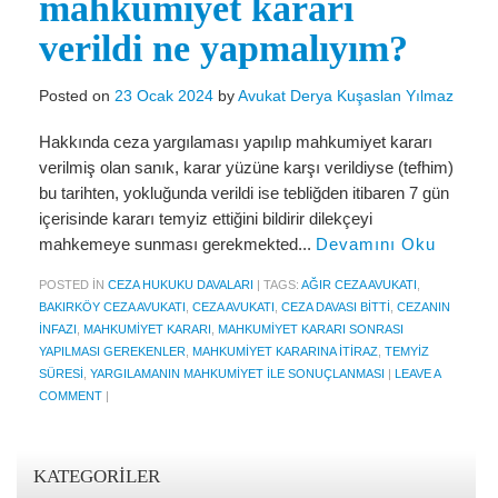
mahkumiyet kararı
Miras Hukuku
verildi ne yapmalıyım?
İcra Ve İflas Hukuku
Gayrimenkul hukuku
Posted on
23 Ocak 2024
by
Avukat Derya Kuşaslan Yılmaz
Ticaret Hukuku
Hakkında ceza yargılaması yapılıp mahkumiyet kararı
verilmiş olan sanık, karar yüzüne karşı verildiyse (tefhim)
İdare ve Vergi Hukuku
bu tarihten, yokluğunda verildi ise tebliğden itibaren 7 gün
içerisinde kararı temyiz ettiğini bildirir dilekçeyi
Basında Derya Kuşaslan
mahkemeye sunması gerekmekted...
Devamını Oku
HESAPLAMA ARAÇLARI
POSTED IN
CEZA HUKUKU DAVALARI
|
TAGS:
AĞIR CEZA AVUKATI
,
BAKIRKÖY CEZA AVUKATI
,
CEZA AVUKATI
,
CEZA DAVASI BITTI
,
CEZANIN
İhbar Tazminatı Hesaplama
INFAZI
,
MAHKUMIYET KARARI
,
MAHKUMIYET KARARI SONRASI
YAPILMASI GEREKENLER
,
MAHKUMIYET KARARINA ITIRAZ
,
TEMYIZ
Kıdem Tazminatı Hesaplama
SÜRESI
,
YARGILAMANIN MAHKUMIYET ILE SONUÇLANMASI
|
LEAVE A
COMMENT
|
Fazla Mesai Hesaplama
İşsizlik Maaşı Hesaplama
KATEGORILER
KVKK